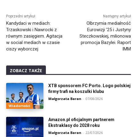
Poprzedni artykuł
Następny artykuł
Kandydaci w mediach:
Olbrzymia medialność
Trzaskowski i Nawrocki z
Eurowizji ’25 i Justyny
równym zasięgiem. Agitacja
Steczkowskiej, milionowa
w social mediach w czasie
promocja Bazylei. Raport
ciszy wyborczej
IMM
ZOBACZ TAKŻE
XTB sponsorem FC Porto. Logo polskiej
firmy trafi na koszulki klubu
Małgorzata Baran
-
07/08/2026
Wiadomości
Amazon.pl oficjalnym partnerem
Ekstraklasy do 2028 roku
Małgorzata Baran
-
22/07/2026