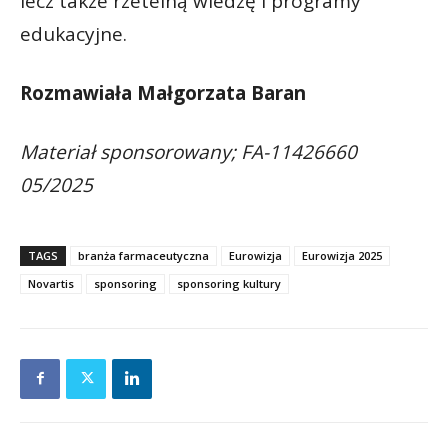
lecz także rzetelną wiedzę i programy
edukacyjne.
Rozmawiała Małgorzata Baran
Materiał sponsorowany; FA-11426660
05/2025
TAGS
branża farmaceutyczna
Eurowizja
Eurowizja 2025
Novartis
sponsoring
sponsoring kultury