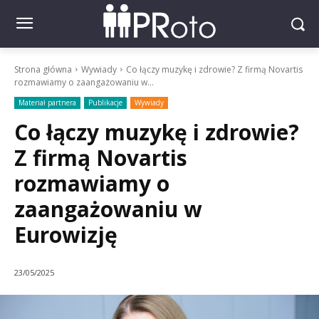
Strona główna
Wywiady
Co łączy muzykę i zdrowie? Z firmą Novartis
rozmawiamy o zaangażowaniu w...
Materiał partnera
Publikacje
Wywiady
Co łączy muzykę i zdrowie?
Z firmą Novartis
rozmawiamy o
zaangażowaniu w
Eurowizję
23/05/2025