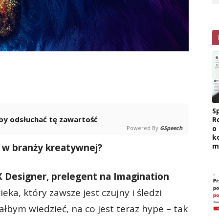
Sp
 aby odsłuchać tę zawartość
R
o
Powered By
GSpeech
k
y w branży kreatywnej?
m
X Designer, prelegent na Imagination
ka, który zawsze jest czujny i śledzi
ałbym wiedzieć, na co jest teraz hype – tak