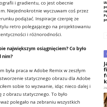
grafii i gradientu, co jest obecnie
I
p
m. Niejednokrotnie wyczuwam coś przez
r
P
erunku podążać. Inspiracje czerpię ze
p
 stylu retro polegającego na projektowaniu
ntyczności i różnorodności.
iebie największym osiągnięciem? Co było
d nim?
J
f
 była praca w Adobe Remix w zeszłym
f
stworzenie statycznego obrazu dla Adobe
k
ciłem sobie to wyzwanie, idąc nieco dalej i
24
ę z obrazu statycznego. To było
waż polegało na zebraniu wszystkich