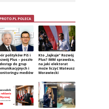
PROTO.PL POLECA
ór polityków PiS i
Kto „lajkuje” Rozwój
ozwój Plus – poszło
Plus? IMM sprawdza,
 dostęp do grup
na jaki elektorat
omunikacyjnych i
może liczyć Mateusz
onitoringu mediów
Morawiecki