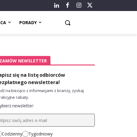
ACA
PORADY
ZAMÓW NEWSLETTER
apisz się na listę odbiorców
ezpłatnego newslettera!
dź na bieżąco z informacjami z branży, zyskaj
rakcyjne rabaty.
bierz newsletter:
Codzienny
Tygodniowy