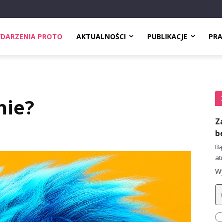
DARZENIA PROTO
AKTUALNOŚCI
PUBLIKACJE
PR
nie?
Z
b
Bą
at
Wy