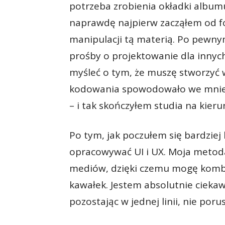
potrzeba zrobienia okładki albumu
naprawdę najpierw zacząłem od fo
manipulacji tą materią. Po pewn
prośby o projektowanie dla innyc
myśleć o tym, że muszę stworzyć w
kodowania spowodowało we mnie gł
– i tak skończyłem studia na kier
Po tym, jak poczułem się bardzie
opracowywać UI i UX. Moja metoda
mediów, dzięki czemu mogę kombi
kawałek. Jestem absolutnie ciekaw
pozostając w jednej linii, nie porus