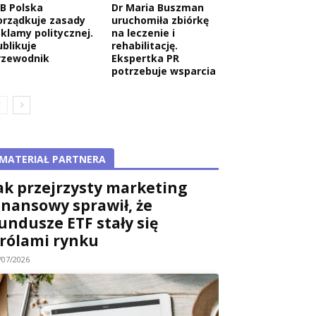
AB Polska
Dr Maria Buszman
orządkuje zasady
uruchomiła zbiórkę
eklamy politycznej.
na leczenie i
ublikuje
rehabilitację.
rzewodnik
Ekspertka PR
potrzebuje wsparcia
MATERIAŁ PARTNERA
ak przejrzysty marketing
inansowy sprawił, że
undusze ETF stały się
rólami rynku
/07/2026