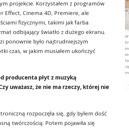
ym projekcie. Korzystałem z programów
r Effect, Cinema 4D, Premiere, ale
ciami fizycznymi, takimi jak farba
yzmat odbijający światło z dużego ekranu.
W 
dzi ponownie było najtrudniejszym
fi
mo
tki czas, w jakim musiałem ukończyć
te
fa
ci
in
 od producenta płyt z muzyką
zy uważasz, że nie ma rzeczy, której nie
troniczną rozpoczęła się, gdy byłem dość
ną twórczością. Potem pojawiła się