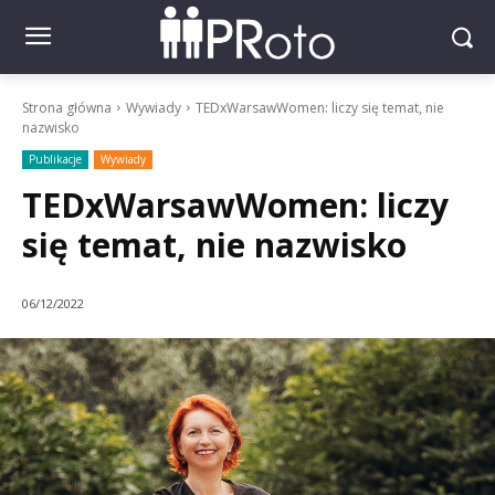
Strona główna
Wywiady
TEDxWarsawWomen: liczy się temat, nie
nazwisko
Publikacje
Wywiady
TEDxWarsawWomen: liczy
się temat, nie nazwisko
06/12/2022