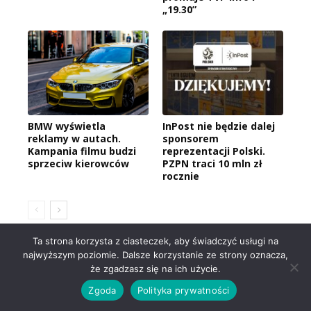
„19.30”
BMW wyświetla
InPost nie będzie dalej
reklamy w autach.
sponsorem
Kampania filmu budzi
reprezentacji Polski.
sprzeciw kierowców
PZPN traci 10 mln zł
rocznie
Ta strona korzysta z ciasteczek, aby świadczyć usługi na
MATERIAŁ PARTNERA
najwyższym poziomie. Dalsze korzystanie ze strony oznacza,
że zgadzasz się na ich użycie.
Jak przejrzysty marketing
Zgoda
Polityka prywatności
finansowy sprawił, że fundusze