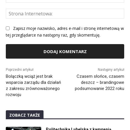
mai
St
Int
Zapisz moje nazwisko, adres e-mail i stronę internetową w
tej przeglądarce na następny raz, gdy skomentuję.
Alternative:
Poprzedni artykuł
Następny artykuł
Bolączką wciąż jest brak
Czasem słońce, czasem
wsparcia zarządu dla działań
deszcz – brandingowe
z zakresu zrównoważonego
podsumowanie 2022 roku
rozwoju
ZOBACZ TAKŻE
Politechnika Lubelska z kampanią