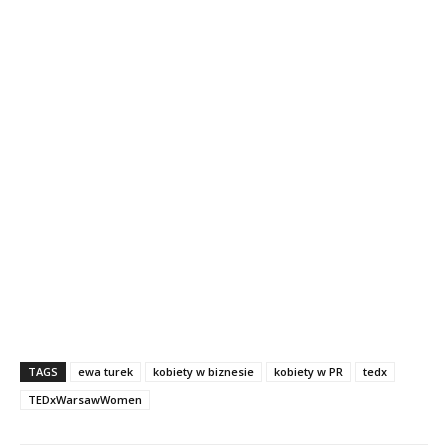
TAGS
ewa turek
kobiety w biznesie
kobiety w PR
tedx
TEDxWarsawWomen