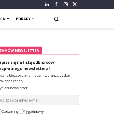
ACA
PORADY
ZAMÓW NEWSLETTER
apisz się na listę odbiorców
ezpłatnego newslettera!
dź na bieżąco z informacjami z branży, zyskaj
rakcyjne rabaty.
bierz newsletter:
Codzienny
Tygodniowy