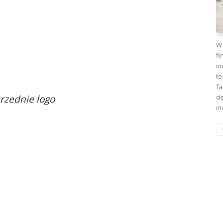
W 
fi
mo
te
fa
ci
rzednie logo
in