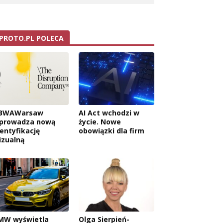
PROTO.PL POLECA
BWAWarsaw
AI Act wchodzi w
prowadza nową
życie. Nowe
dentyfikację
obowiązki dla firm
izualną
MW wyświetla
Olga Sierpień-