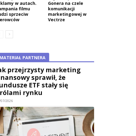
eklamy w autach.
Gonera na czele
ampania filmu
komunikacji
udzi sprzeciw
marketingowej w
ierowców
Vectrze
MATERIAŁ PARTNERA
ak przejrzysty marketing
inansowy sprawił, że
undusze ETF stały się
rólami rynku
/07/2026