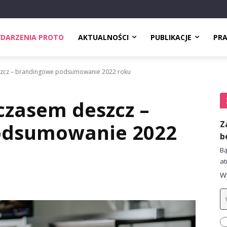
DARZENIA PROTO
AKTUALNOŚCI
PUBLIKACJE
PR
szcz – brandingowe podsumowanie 2022 roku
czasem deszcz –
Z
odsumowanie 2022
b
Bą
at
Wy