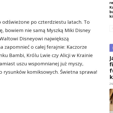
r
K
b
k
o odświeżone po czterdziestu latach. To
ę, bowiem nie samą Myszką Miki Disney
ł Waltowi Disneyowi największą
a zapomnieć o całej ferajnie: Kaczorze
nku Bambi, Królu Lwie czy Alicji w Krainie
J
 zamiast uszu wspomnianej już myszy,
f
f
do rysunków komiksowych. Świetna sprawa!
k
24