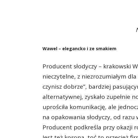
Wawel – elegancko i ze smakiem
Producent słodyczy – krakowski W
nieczytelne, z niezrozumiałym dla
czynisz dobrze”, bardziej pasują
alternatywnej, zyskało zupełnie n
uprościła komunikację, ale jednoc
na opakowania słodyczy, od razu 
Producent podkreśla przy okazji ro
Jest też korona, toć to przecież fi