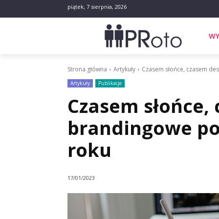
piątek, 7 sierpnia, 2026
WY
Strona główna
Artykuły
Czasem słońce, czasem de
Artykuły
Publikacje
Czasem słońce, 
brandingowe p
roku
17/01/2023