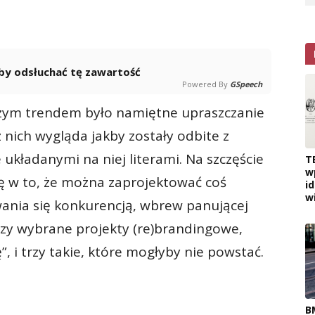
 aby odsłuchać tę zawartość
Powered By
GSpeech
szym trendem było namiętne upraszczanie
 nich wygląda jakby zostały odbite z
e układanymi na niej literami. Na szczęście
T
w
rę w to, że można zaprojektować coś
i
w
wania się konkurencją, wbrew panującej
zy wybrane projekty (re)brandingowe,
, i trzy takie, które mogłyby nie powstać.
B