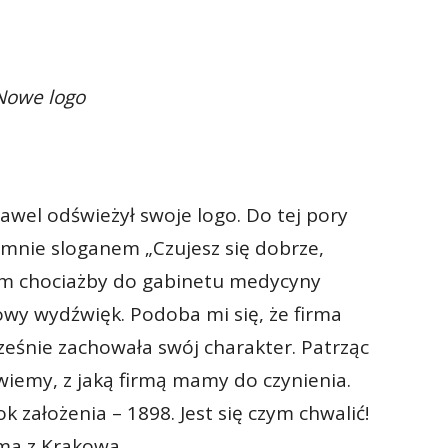
Nowe logo
awel odświeżył swoje logo. Do tej pory
 mnie sloganem „Czujesz się dobrze,
cym chociażby do gabinetu medycyny
owy wydźwięk. Podoba mi się, że firma
ześnie zachowała swój charakter. Patrząc
wiemy, z jaką firmą mamy do czynienia.
k założenia – 1898. Jest się czym chwalić!
rma z Krakowa.