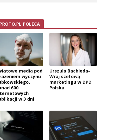
PROTO.PL POLECA
wiatowe media pod
Urszula Bachleda-
rażeniem wyczynu
Wraj szefową
ubkowskiego.
marketingu w DPD
onad 600
Polska
nternetowych
blikacji w 3 dni