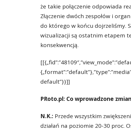
że takie połączenie odpowiada re
Złączenie dwóch zespołów i organi
do którego w końcu dojrzeliśmy. 
wizualizacji są ostatnim etapem t
konsekwencją.
[[{„fid”:”48109″,”view_mode”:”defaul
{„format”:”default”},”type”:”media”
default”}}]]
PRoto.pl: Co wprowadzone zmiany
N.K.:
Przede wszystkim zwiększen
działań na poziomie 20-30 proc. 