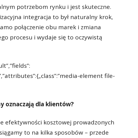
alnym potrzebom rynku i jest skuteczne.
zacyjna integracja to był naturalny krok,
Samo połączenie obu marek i zmiana
ego procesu i wydaje się to oczywistą
t”,”fields”:
,”attributes”:{„class”:”media-element file-
 oznaczają dla klientów?
ie efektywności kosztowej prowadzonych
Osiągamy to na kilka sposobów – przede