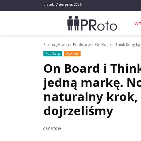
piątek, 7 sierpnia, 2026
WY
Strona główna
Publikacje
On Board i Think Kong łąc
Publikacje
Wywiady
On Board i Think
jedną markę. No
naturalny krok,
dojrzeliśmy
06/06/2019