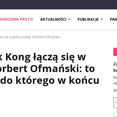
DARZENIA PROTO
AKTUALNOŚCI
PUBLIKACJE
PR
zą się w jedną markę. Norbert Ofmański:...
 Kong łączą się w
Z
rbert Ofmański: to
b
 do którego w końcu
Bą
at
Wy