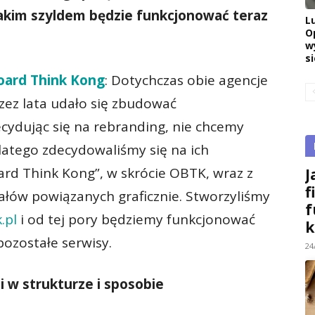
jakim szyldem będzie funkcjonować teraz
L
O
w
si
oard Think Kong
: Dotychczas obie agencje
zez lata udało się zbudować
cydując się na rebranding, nie chcemy
latego zdecydowaliśmy się na ich
rd Think Kong”, w skrócie OBTK, wraz z
J
f
ałów powiązanych graficznie. Stworzyliśmy
f
.pl
i od tej pory będziemy funkcjonować
k
ozostałe serwisy.
24
i w strukturze i sposobie