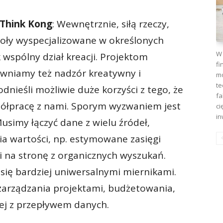
 Think Kong
: Wewnętrznie, siłą rzeczy,
poły wyspecjalizowane w określonych
W 
 wspólny dział kreacji. Projektom
fi
wniamy też nadzór kreatywny i
mo
te
 odnieśli możliwie duże korzyści z tego, że
fa
ółpracę z nami. Sporym wyzwaniem jest
ci
in
usimy łączyć dane z wielu źródeł,
a wartości, np. estymowane zasięgi
i na stronę z organicznych wyszukań.
się bardziej uniwersalnymi miernikami.
zarządzania projektami, budżetowania,
ej z przepływem danych.