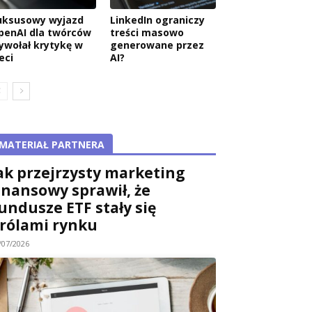
uksusowy wyjazd
LinkedIn ograniczy
penAI dla twórców
treści masowo
ywołał krytykę w
generowane przez
eci
AI?
MATERIAŁ PARTNERA
ak przejrzysty marketing
inansowy sprawił, że
undusze ETF stały się
rólami rynku
/07/2026