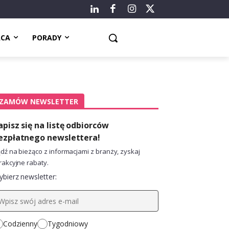
ACA
PORADY
ZAMÓW NEWSLETTER
apisz się na listę odbiorców
ezpłatnego newslettera!
dź na bieżąco z informacjami z branży, zyskaj
rakcyjne rabaty.
bierz newsletter:
Codzienny
Tygodniowy