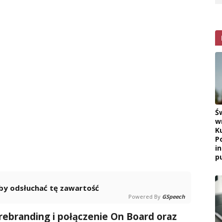
Ś
w
K
P
i
pu
 aby odsłuchać tę zawartość
Powered By
GSpeech
 rebranding i połączenie On Board oraz