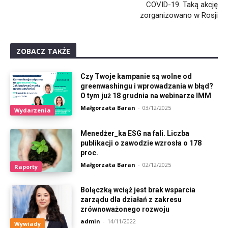
COVID-19. Taką akcję
zorganizowano w Rosji
ZOBACZ TAKŻE
Czy Twoje kampanie są wolne od
greenwashingu i wprowadzania w błąd?
O tym już 18 grudnia na webinarze IMM
Małgorzata Baran
-
03/12/2025
Wydarzenia
Menedżer_ka ESG na fali. Liczba
publikacji o zawodzie wzrosła o 178
proc.
Małgorzata Baran
-
02/12/2025
Raporty
Bolączką wciąż jest brak wsparcia
zarządu dla działań z zakresu
zrównoważonego rozwoju
admin
-
14/11/2022
Wywiady