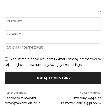
Komentarz:
Na
E-
mai
St
Int
Zapisz moje nazwisko, adres e-mail i stronę internetową w
tej przeglądarce na następny raz, gdy skomentuję.
Alternative:
Poprzedni artykuł
Następny artykuł
Facebook z nowymi
Trzy tony węgla za
rozwiązaniami dla grup
zaszczepienie się przeciw