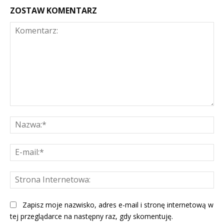
ZOSTAW KOMENTARZ
Komentarz:
Na
E-
mai
St
Int
Zapisz moje nazwisko, adres e-mail i stronę internetową w
tej przeglądarce na następny raz, gdy skomentuję.