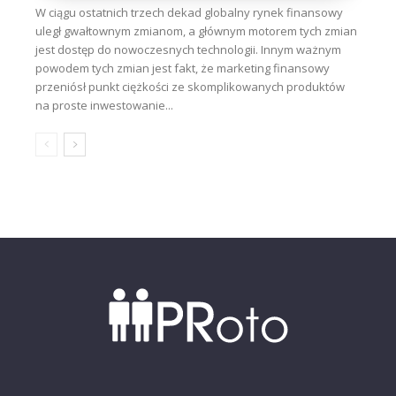
W ciągu ostatnich trzech dekad globalny rynek finansowy
uległ gwałtownym zmianom, a głównym motorem tych zmian
jest dostęp do nowoczesnych technologii. Innym ważnym
powodem tych zmian jest fakt, że marketing finansowy
przeniósł punkt ciężkości ze skomplikowanych produktów
na proste inwestowanie...