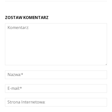
ZOSTAW KOMENTARZ
Komentarz:
Na
E-
mai
St
Int