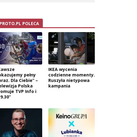
PROTO.PL POLECA
Zawsze
IKEA wycenia
okazujemy pełny
codzienne momenty.
raz. Dla Ciebie” –
Ruszyła nietypowa
elewizja Polska
kampania
romuje TVP Info i
9.30”