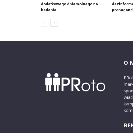
dodatkowego dnia wolnego na
dezinforma
badania
propagand
O 
PRot
mark
spon
wiad
kamp
komu
RE