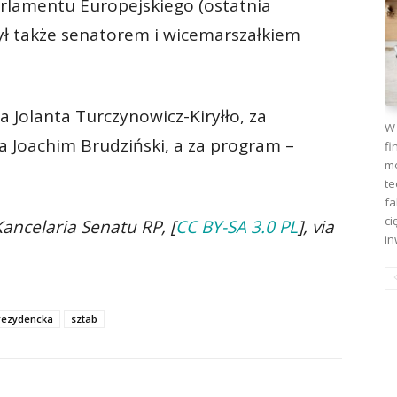
arlamentu Europejskiego (ostatnia
Był także senatorem i wicemarszałkiem
 Jolanta Turczynowicz-Kiryłło, za
W 
a Joachim Brudziński, a za program –
fi
mo
te
fa
ci
Kancelaria Senatu RP, [
CC BY-SA 3.0 PL
], via
in
rezydencka
sztab