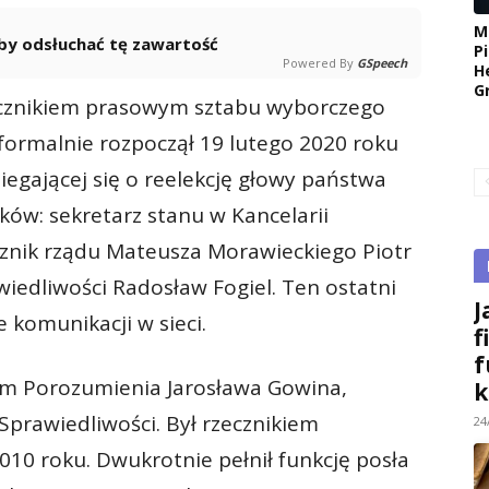
M
 aby odsłuchać tę zawartość
P
Powered By
GSpeech
H
G
ecznikiem prasowym sztabu wyborczego
formalnie rozpoczął 19 lutego 2020 roku
iegającej się o reelekcję głowy państwa
ików: sekretarz stanu w Kancelarii
ecznik rządu Mateusza Morawieckiego Piotr
wiedliwości Radosław Fogiel. Ten ostatni
J
komunikacji w sieci.
f
f
em Porozumienia Jarosława Gowina,
k
 Sprawiedliwości. Był rzecznikiem
24
2010 roku. Dwukrotnie pełnił funkcję posła