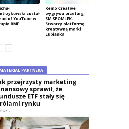
ichał
Keino Creative
ietrzykowski został
wygrywa przetarg
ead of YouTube w
SM SPOMLEK.
rupie RMF
Stworzy platformę
kreatywną marki
Lubianka
MATERIAŁ PARTNERA
ak przejrzysty marketing
inansowy sprawił, że
undusze ETF stały się
rólami rynku
/07/2026