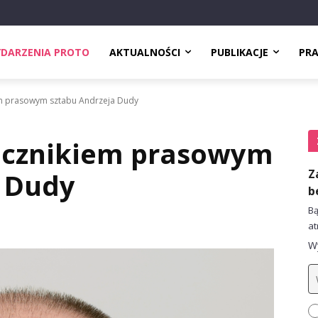
DARZENIA PROTO
AKTUALNOŚCI
PUBLIKACJE
PR
em prasowym sztabu Andrzeja Dudy
ecznikiem prasowym
Z
a Dudy
b
Bą
at
Wy