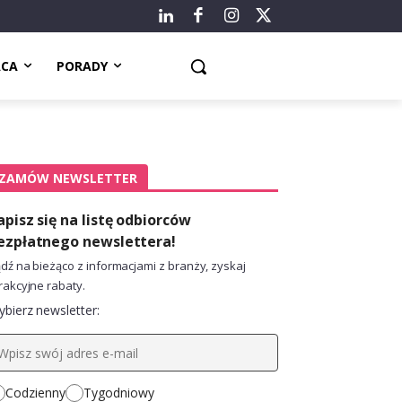
ACA
PORADY
ZAMÓW NEWSLETTER
apisz się na listę odbiorców
ezpłatnego newslettera!
dź na bieżąco z informacjami z branży, zyskaj
rakcyjne rabaty.
bierz newsletter:
Codzienny
Tygodniowy