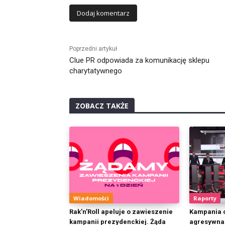
Alternative:
Poprzedni artykuł
Clue PR odpowiada za komunikację sklepu
charytatywnego
ZOBACZ TAKŻE
Wiadomości
Raporty
Rak’n’Roll apeluje o zawieszenie
Kampania c
kampanii prezydenckiej. Żąda
agresywna.