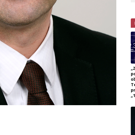
„
p
ob
T
p
„1