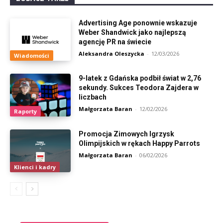
Advertising Age ponownie wskazuje
Weber Shandwick jako najlepszą
agencję PR na świecie
Aleksandra Oleszycka
-
12/03/2026
Wiadomości
9-latek z Gdańska podbił świat w 2,76
sekundy. Sukces Teodora Zajdera w
liczbach
Małgorzata Baran
-
12/02/2026
Raporty
Promocja Zimowych Igrzysk
Olimpijskich w rękach Happy Parrots
Małgorzata Baran
-
06/02/2026
Klienci i kadry