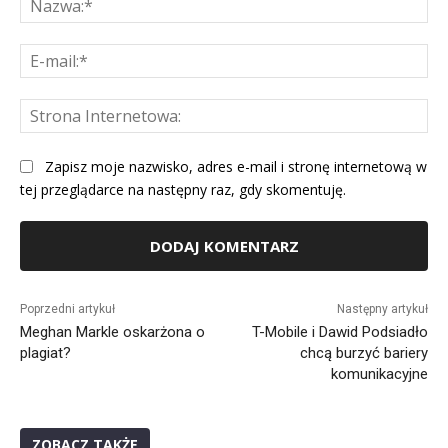
E-
mai
St
Int
Zapisz moje nazwisko, adres e-mail i stronę internetową w
tej przeglądarce na następny raz, gdy skomentuję.
Alternative:
Poprzedni artykuł
Następny artykuł
Meghan Markle oskarżona o
T-Mobile i Dawid Podsiadło
plagiat?
chcą burzyć bariery
komunikacyjne
ZOBACZ TAKŻE