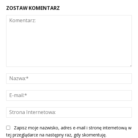
ZOSTAW KOMENTARZ
Komentarz:
Na
E-
mai
St
Int
Zapisz moje nazwisko, adres e-mail i stronę internetową w
tej przeglądarce na następny raz, gdy skomentuję.