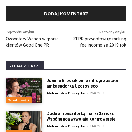
Alternative:
Poprzedni artykuł
Następny artykuł
Ozonatory Wenon w gronie
ZFPR przygotowuje ranking
klientów Good One PR
fee income za 2019 rok
ZOBACZ TAKŻE
Joanna Brodzik po raz drugi została
ambasadorką Uzdrovisco
Aleksandra Oleszycka
-
29/07/2026
Wiadomości
Doda ambasadorką marki Savicki.
Współpraca wywołała kontrowersje
Aleksandra Oleszycka
-
21/07/2026