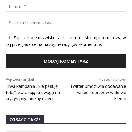
E-
mai
St
Int
Zapisz moje nazwisko, adres e-mail i stronę internetową w
tej przeglądarce na następny raz, gdy skomentuję.
Alternative:
Poprzedni artykuł
Następny artykuł
Trwa kampania „Nie pasuję
Twitter umożliwia dodawanie
tutaj”, zwracająca uwagę na
wideo i obrazów w tle we
kryzys psychiczny dzieci
Fleets
ZOBACZ TAKŻE