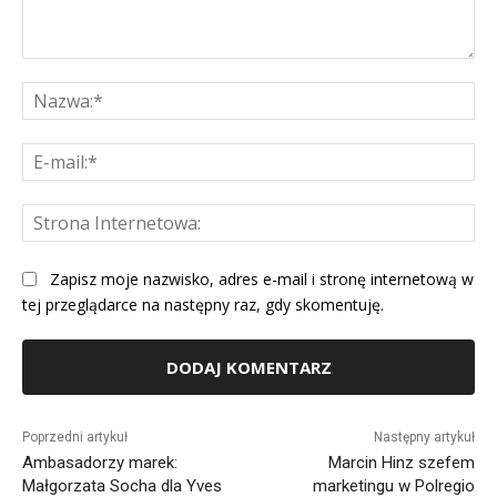
Komentarz:
Na
E-
mai
St
Int
Zapisz moje nazwisko, adres e-mail i stronę internetową w
tej przeglądarce na następny raz, gdy skomentuję.
Alternative:
Poprzedni artykuł
Następny artykuł
Ambasadorzy marek:
Marcin Hinz szefem
Małgorzata Socha dla Yves
marketingu w Polregio