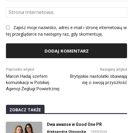
mai
St
Int
Zapisz moje nazwisko, adres e-mail i stronę internetową w
tej przeglądarce na następny raz, gdy skomentuję.
Alternative:
Poprzedni artykuł
Następny artykuł
Marcin Hadaj szefem
Brytyjskie nastolatki obawiają
komunikacji w Polskiej
się o swoją przyszłość
Agencji Żeglugi Powietrznej
ZOBACZ TAKŻE
Dwa awanse w Good One PR
Aleksandra Oleszycka
-
15/06/2026