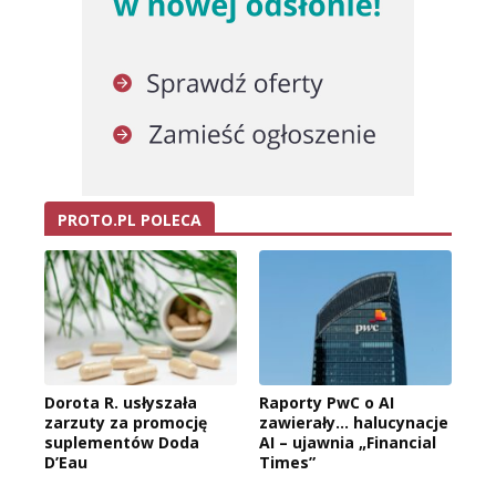
PROTO.PL POLECA
Dorota R. usłyszała
Raporty PwC o AI
zarzuty za promocję
zawierały… halucynacje
suplementów Doda
AI – ujawnia „Financial
D’Eau
Times”