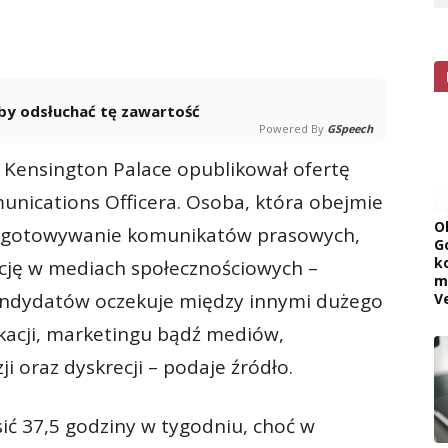
 aby odsłuchać tę zawartość
Powered By
GSpeech
, Kensington Palace opublikował ofertę
nications Officera. Osoba, która obejmie
O
ygotowywanie komunikatów prasowych,
G
k
cję w mediach społecznościowych –
m
andydatów oczekuje między innymi dużego
V
kacji, marketingu bądź mediów,
 oraz dyskrecji – podaje źródło.
ić 37,5 godziny w tygodniu, choć w