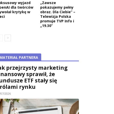
uksusowy wyjazd
„Zawsze
penAI dla twórców
pokazujemy pełny
ywołał krytykę w
obraz. Dla Ciebie” –
eci
Telewizja Polska
promuje TVP Info i
„19.30”
MATERIAŁ PARTNERA
ak przejrzysty marketing
inansowy sprawił, że
undusze ETF stały się
rólami rynku
/07/2026