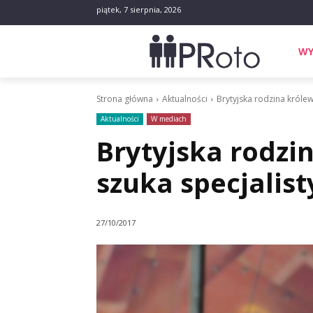
piątek, 7 sierpnia, 2026
WY
Strona główna
Aktualności
Brytyjska rodzina królew
Aktualności
W mediach
Brytyjska rodzi
szuka specjalist
27/10/2017