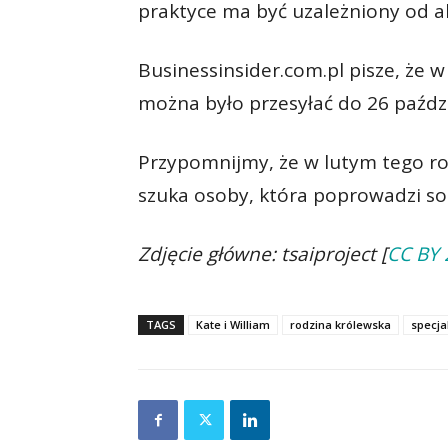
praktyce ma być uzależniony od a
Businessinsider.com.pl pisze, że 
można było przesyłać do 26 paźdz
Przypomnijmy, że w lutym tego r
szuka osoby, która poprowadzi soc
Zdjęcie główne: tsaiproject [
CC BY 
TAGS
Kate i William
rodzina królewska
specja