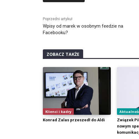
Alternative:
Poprzedni artykuł
Wpisy od marek w osobnym feedzie na
Facebooku?
ZOBACZ TAKŻE
Klienci i kadry
Aktualnoś
Konrad Zalas przeszedł do Aldi
Związek Pi
nowym spec
komunikacji