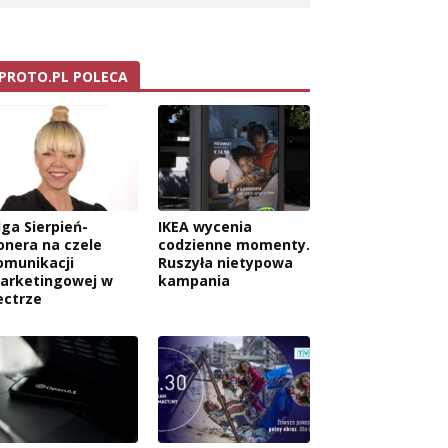
PROTO.PL POLECA
lga Sierpień-
IKEA wycenia
onera na czele
codzienne momenty.
omunikacji
Ruszyła nietypowa
arketingowej w
kampania
ectrze