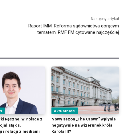
Następny artykuł
Raport IMM: Reforma sądownictwa gorącym
tematem. RMF FM cytowane najczęściej
ci
Aktualności
łki Ręcznej w Polsce z
Nowy sezon „The Crown” wpłynie
jalistą ds.
negatywnie na wizerunek króla
 i relacji z mediami
Karola III?