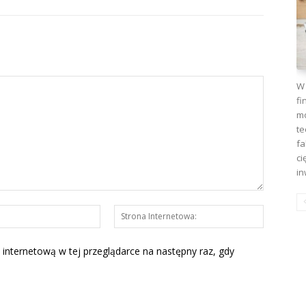
W 
fi
mo
te
fa
ci
in
E-
Strona
mail:*
Interneto
 internetową w tej przeglądarce na następny raz, gdy