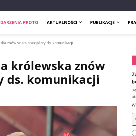
DARZENIA PROTO
AKTUALNOŚCI
PUBLIKACJE
PR
ska znów szuka specjalisty ds. komunikacji
na królewska znów
Z
y ds. komunikacji
b
Bą
at
Wy