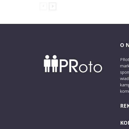
O 
PRot
mark
spon
wiad
kamp
komu
RE
KO