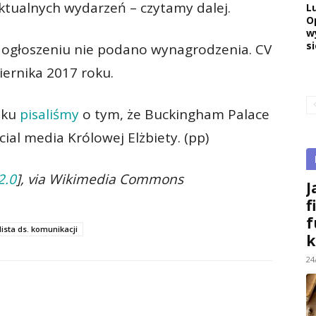
ktualnych wydarzeń – czytamy dalej.
L
O
w
si
w ogłoszeniu nie podano wynagrodzenia. CV
iernika 2017 roku.
oku
pisaliśmy
o tym, że Buckingham Palace
ial media Królowej Elżbiety. (pp)
2.0
], via Wikimedia Commons
J
f
f
lista ds. komunikacji
k
24