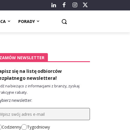
ACA
PORADY
ZAMÓW NEWSLETTER
apisz się na listę odbiorców
ezpłatnego newslettera!
dź na bieżąco z informacjami z branży, zyskaj
rakcyjne rabaty.
bierz newsletter:
Codzienny
Tygodniowy