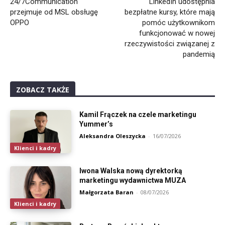
24/7Communication
LinkedIn udostępnia
przejmuje od MSL obsługę
bezpłatne kursy, które mają
OPPO
pomóc użytkownikom
funkcjonować w nowej
rzeczywistości związanej z
pandemią
ZOBACZ TAKŻE
Kamil Frączek na czele marketingu
Yummer’s
Aleksandra Oleszycka
-
16/07/2026
Klienci i kadry
Iwona Walska nową dyrektorką
marketingu wydawnictwa MUZA
Małgorzata Baran
-
08/07/2026
Klienci i kadry