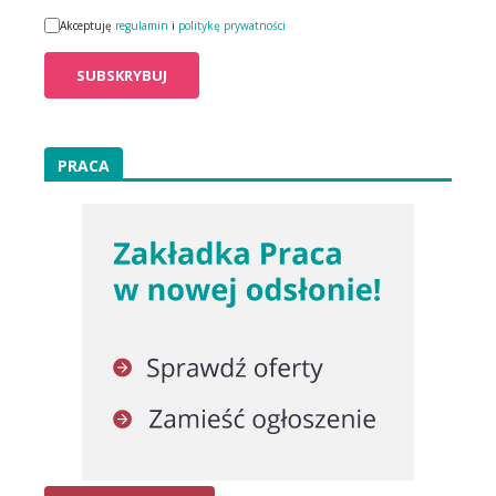
Akceptuję
regulamin
i
politykę prywatności
PRACA