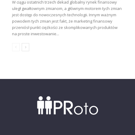
W ciągu ostatnich trzech dekad globalny rynek finansowy
uległ gwałtownym zmianom, a głównym motorem tych zmian
jest dostęp do nowoczesnych technologii. Innym ważnym
powodem tych zmian jest fakt, że marketing finansowy
przeniósł punkt ciężkości ze skomplikowanych produktów
na proste inwestowanie...