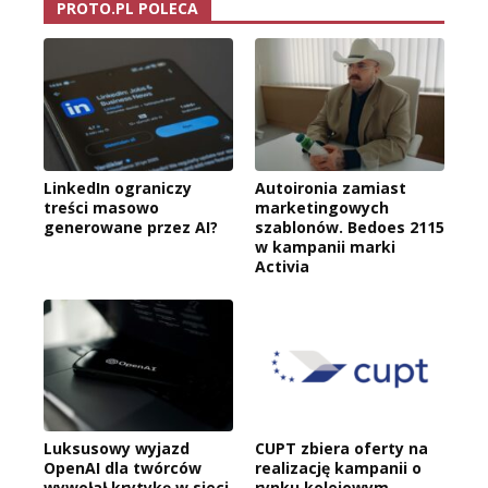
PROTO.PL POLECA
LinkedIn ograniczy
Autoironia zamiast
treści masowo
marketingowych
generowane przez AI?
szablonów. Bedoes 2115
w kampanii marki
Activia
Luksusowy wyjazd
CUPT zbiera oferty na
OpenAI dla twórców
realizację kampanii o
wywołał krytykę w sieci
rynku kolejowym