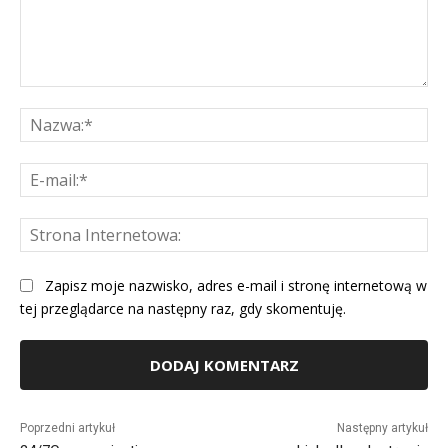
Komentarz:
Na
E-
mai
St
Int
Zapisz moje nazwisko, adres e-mail i stronę internetową w
tej przeglądarce na następny raz, gdy skomentuję.
Alternative:
Poprzedni artykuł
Następny artykuł