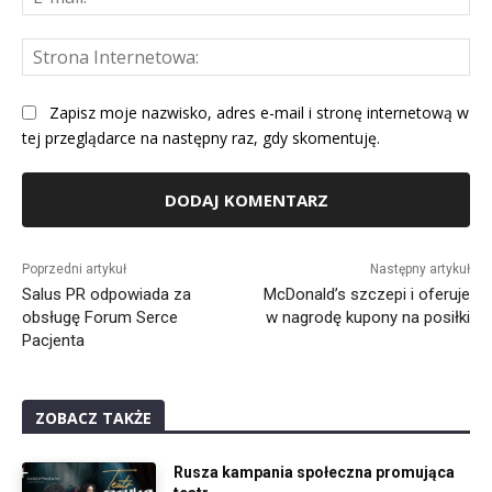
mai
St
Int
Zapisz moje nazwisko, adres e-mail i stronę internetową w
tej przeglądarce na następny raz, gdy skomentuję.
Alternative:
Poprzedni artykuł
Następny artykuł
Salus PR odpowiada za
McDonald’s szczepi i oferuje
obsługę Forum Serce
w nagrodę kupony na posiłki
Pacjenta
ZOBACZ TAKŻE
Rusza kampania społeczna promująca