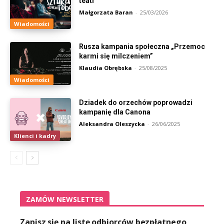
teatr
Małgorzata Baran
-
25/03/2026
Wiadomości
Rusza kampania społeczna „Przemoc
karmi się milczeniem”
Klaudia Obrębska
-
25/08/2025
Wiadomości
Dziadek do orzechów poprowadzi
kampanię dla Canona
Aleksandra Oleszycka
-
26/06/2025
Klienci i kadry
ZAMÓW NEWSLETTER
Zapisz się na listę odbiorców bezpłatnego