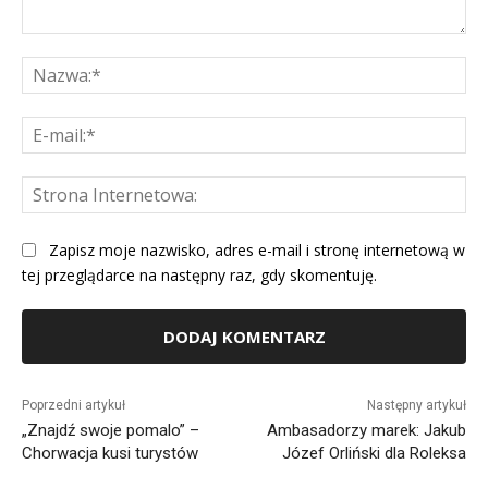
Komentarz:
Na
E-
mai
St
Int
Zapisz moje nazwisko, adres e-mail i stronę internetową w
tej przeglądarce na następny raz, gdy skomentuję.
Alternative:
Poprzedni artykuł
Następny artykuł
„Znajdź swoje pomalo” –
Ambasadorzy marek: Jakub
Chorwacja kusi turystów
Józef Orliński dla Roleksa