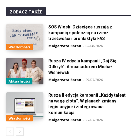
ZOBACZ TAKŻE
SOS Wioski Dziecięce ruszają z
kampanią społeczną na rzecz
trzeźwości i profilaktyki FAS
Małgorzata Baran
-
04/08/2026
Wiadomości
Rusza IV edycja kampanii „Daj Się
Odkryć”. Ambasadorem Michał
Wiśniewski
Małgorzata Baran
-
29/07/2026
Aktualności
Rusza II edycja kampanii „Każdy talent
na wagę złota”. W planach zmiany
legislacyjne i zintegrowana
komunikacja
Wiadomości
Małgorzata Baran
-
27/07/2026