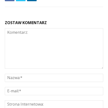
ZOSTAW KOMENTARZ
Komentarz:
Na
E-
mai
St
Int