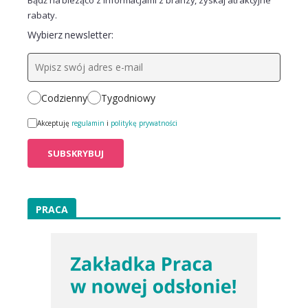
Bądź na bieżąco z informacjami z branży, zyskaj atrakcyjne
rabaty.
Wybierz newsletter:
Codzienny
Tygodniowy
Akceptuję
regulamin
i
politykę prywatności
PRACA