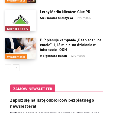
Wiadomości
Leroy Merlin klientem Clue PR
Aleksandra Oleszycka
-
29/07/2026
Klienci i kadry
PIP planuje kampanię „Bezpieczni na
etacie”. 1,13 mln zł na działania w
internecie i OOH
Małgorzata Baran
-
22/07/2026
Wiadomości
ZAMÓW NEWSLETTER
Zapisz się na listę odbiorców bezpłatnego
newslettera!