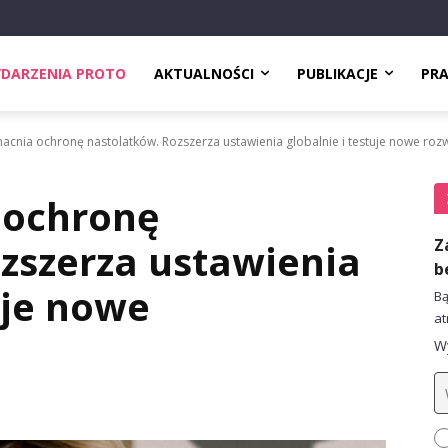
DARZENIA PROTO
AKTUALNOŚCI
PUBLIKACJE
PR
cnia ochronę nastolatków. Rozszerza ustawienia globalnie i testuje nowe roz
 ochronę
Z
zszerza ustawienia
b
uje nowe
Bą
at
Wy