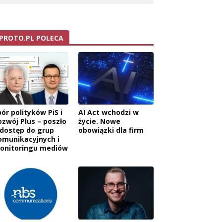
PROTO.PL POLECA
ór polityków PiS i
AI Act wchodzi w
ozwój Plus – poszło
życie. Nowe
 dostęp do grup
obowiązki dla firm
omunikacyjnych i
onitoringu mediów