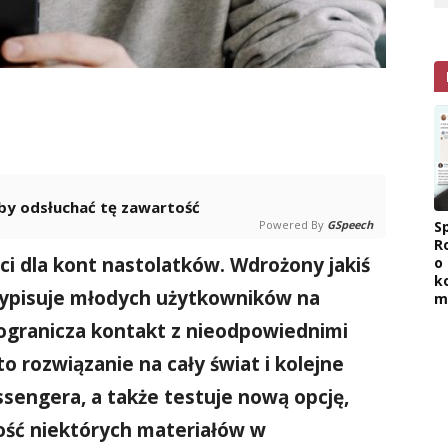
 aby odsłuchać tę zawartość
Powered By
GSpeech
Sp
R
ci dla kont nastolatków. Wdrożony jakiś
o
k
ypisuje młodych użytkowników na
m
 ogranicza kontakt z nieodpowiednimi
to rozwiązanie na cały świat i kolejne
ssengera, a także testuje nową opcję,
ość niektórych materiałów w