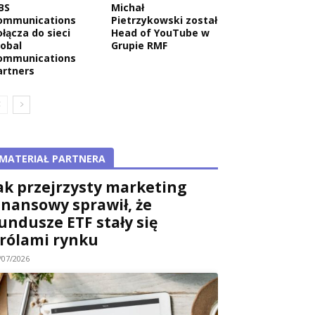
BS
Michał
ommunications
Pietrzykowski został
ołącza do sieci
Head of YouTube w
lobal
Grupie RMF
ommunications
artners
MATERIAŁ PARTNERA
ak przejrzysty marketing
inansowy sprawił, że
undusze ETF stały się
rólami rynku
/07/2026