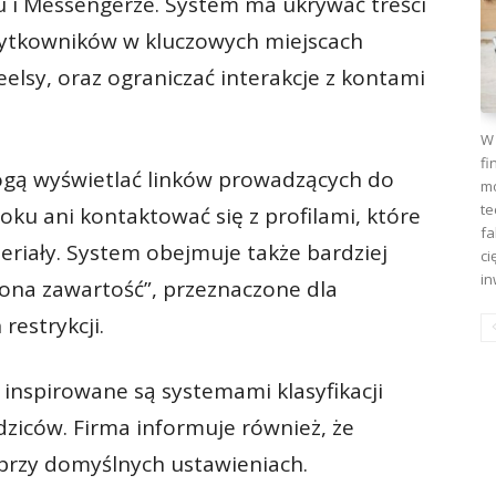
u i Messengerze. System ma ukrywać treści
ytkowników w kluczowych miejscach
 Reelsy, oraz ograniczać interakcje z kontami
W 
fi
ogą wyświetlać linków prowadzących do
mo
te
ku ani kontaktować się z profilami, które
fa
eriały. System obejmuje także bardziej
ci
in
zona zawartość”, przeznaczone dla
restrykcji.
 inspirowane są systemami klasyfikacji
dziców. Firma informuje również, że
przy domyślnych ustawieniach.