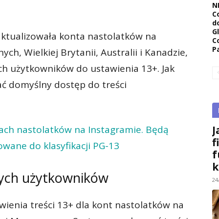
N
C
d
G
aktualizowała konta nastolatków na
C
P
h, Wielkiej Brytanii, Australii i Kanadzie,
h użytkowników do ustawienia 13+. Jak
ć domyślny dostęp do treści
J
ach nastolatków na Instagramie. Będą
f
wane do klasyfikacji PG-13
f
k
ych użytkowników
24
wienia treści 13+ dla kont nastolatków na