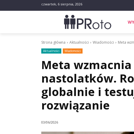
czwartek, 6 sierpnia, 2026
WY
Strona główna
Aktualności
Wiadomości
Meta wzma
Aktualności
Wiadomości
Meta wzmacnia
nastolatków. Ro
globalnie i test
rozwiązanie
03/06/2026