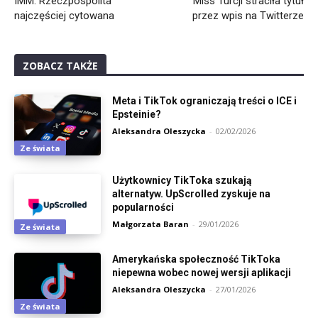
IMM: Rzeczpospolita
Miss Turcji straciła tytuł
najczęściej cytowana
przez wpis na Twitterze
ZOBACZ TAKŻE
Meta i TikTok ograniczają treści o ICE i
Epsteinie?
Aleksandra Oleszycka
-
02/02/2026
Ze świata
Użytkownicy TikToka szukają
alternatyw. UpScrolled zyskuje na
popularności
Małgorzata Baran
-
29/01/2026
Ze świata
Amerykańska społeczność TikToka
niepewna wobec nowej wersji aplikacji
Aleksandra Oleszycka
-
27/01/2026
Ze świata