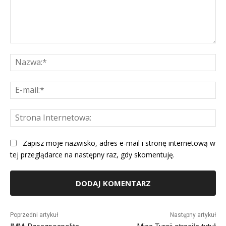
Komentarz:
Na
E-
mai
St
Int
Zapisz moje nazwisko, adres e-mail i stronę internetową w
tej przeglądarce na następny raz, gdy skomentuję.
Alternative:
Poprzedni artykuł
Następny artykuł