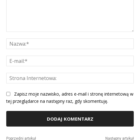
Komentarz:
Na
E-
mai
St
Int
Zapisz moje nazwisko, adres e-mail i stronę internetową w
tej przeglądarce na następny raz, gdy skomentuję.
Alternative:
Poprzedni artykuł
Następny artykuł