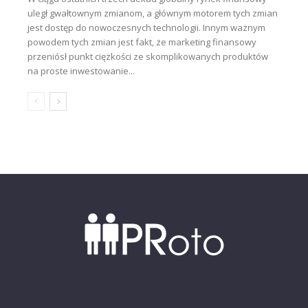
uległ gwałtownym zmianom, a głównym motorem tych zmian
jest dostęp do nowoczesnych technologii. Innym ważnym
powodem tych zmian jest fakt, że marketing finansowy
przeniósł punkt ciężkości ze skomplikowanych produktów
na proste inwestowanie...