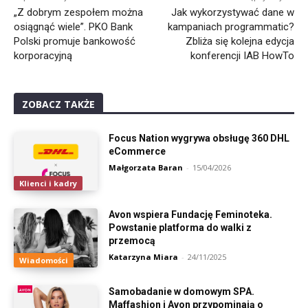
„Z dobrym zespołem można
Jak wykorzystywać dane w
osiągnąć wiele”. PKO Bank
kampaniach programmatic?
Polski promuje bankowość
Zbliża się kolejna edycja
korporacyjną
konferencji IAB HowTo
ZOBACZ TAKŻE
Focus Nation wygrywa obsługę 360 DHL
eCommerce
Małgorzata Baran
-
15/04/2026
Klienci i kadry
Avon wspiera Fundację Feminoteka.
Powstanie platforma do walki z
przemocą
Katarzyna Miara
-
24/11/2025
Wiadomości
Samobadanie w domowym SPA.
Maffashion i Avon przypominają o