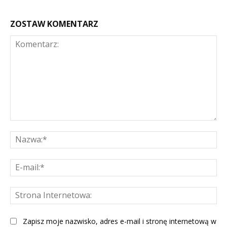
ZOSTAW KOMENTARZ
Komentarz:
Na
E-
mai
St
Int
Zapisz moje nazwisko, adres e-mail i stronę internetową w