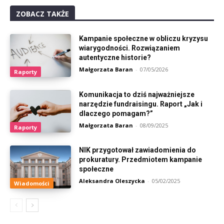
ZOBACZ TAKŻE
Kampanie społeczne w obliczu kryzysu
wiarygodności. Rozwiązaniem
autentyczne historie?
Małgorzata Baran
-
07/05/2026
Raporty
Komunikacja to dziś najważniejsze
narzędzie fundraisingu. Raport „Jak i
dlaczego pomagam?”
Małgorzata Baran
-
08/09/2025
Raporty
NIK przygotował zawiadomienia do
prokuratury. Przedmiotem kampanie
społeczne
Aleksandra Oleszycka
-
05/02/2025
Wiadomości