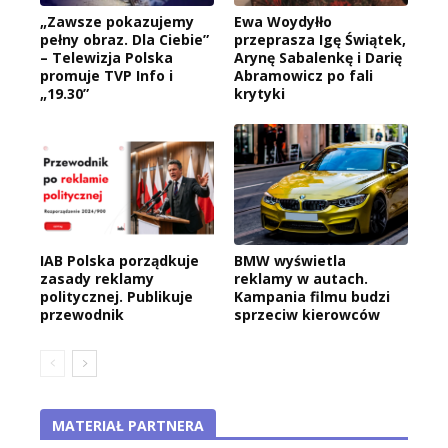
„Zawsze pokazujemy
Ewa Woydyłło
pełny obraz. Dla Ciebie”
przeprasza Igę Świątek,
– Telewizja Polska
Arynę Sabalenkę i Darię
promuje TVP Info i
Abramowicz po fali
„19.30”
krytyki
IAB Polska porządkuje
BMW wyświetla
zasady reklamy
reklamy w autach.
politycznej. Publikuje
Kampania filmu budzi
przewodnik
sprzeciw kierowców
MATERIAŁ PARTNERA