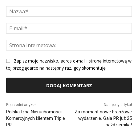
Komentarz:
Na
E-
mai
St
Int
Zapisz moje nazwisko, adres e-mail i stronę internetową w
tej przeglądarce na następny raz, gdy skomentuję.
Alternative:
Poprzedni artykuł
Następny artykuł
Polska Izba Nieruchomości
Za moment nowe branżowe
Komercyjnych klientem Triple
wydarzenie. Gala PR już 25
PR
października!