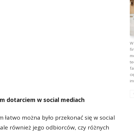
W 
fi
mo
te
fa
ci
in
ym dotarciem w social mediach
 łatwo można było przekonać się w social
ale również jego odbiorców, czy różnych