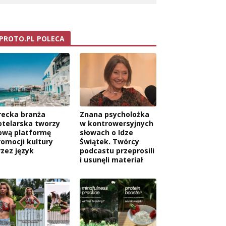
PROTO.PL POLECA
recka branża
Znana psycholożka
otelarska tworzy
w kontrowersyjnych
ową platformę
słowach o Idze
romocji kultury
Świątek. Twórcy
rzez język
podcastu przeprosili
i usunęli materiał