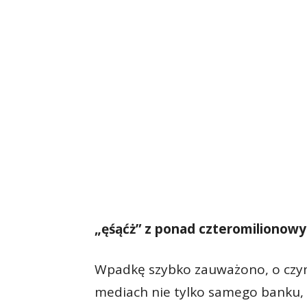
„ęśąćż” z ponad czteromilionow
Wpadkę szybko zauważono, o czym
mediach nie tylko samego banku, 