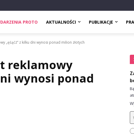
DARZENIA PROTO
AKTUALNOŚCI
PUBLIKACJE
PR
wy „ęśąćż” z kilku dni wynosi ponad milion złotych
t reklamowy
Z
 dni wynosi ponad
b
Bą
at
Wy