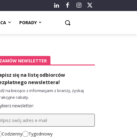
ACA
PORADY
ZAMÓW NEWSLETTER
apisz się na listę odbiorców
ezpłatnego newslettera!
dź na bieżąco z informacjami z branży, zyskaj
rakcyjne rabaty.
bierz newsletter:
Codzienny
Tygodniowy