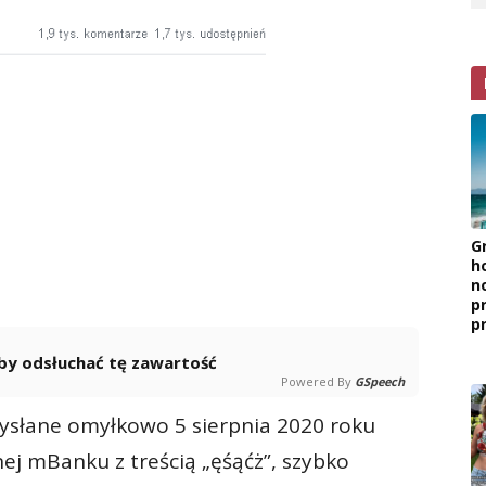
G
h
n
p
p
 aby odsłuchać tę zawartość
Powered By
GSpeech
ysłane omyłkowo 5 sierpnia 2020 roku
ej mBanku z treścią „ęśąćż”, szybko