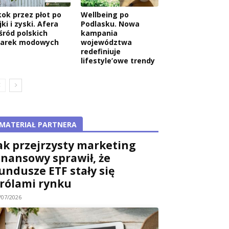
kok przez płot po
Wellbeing po
jki i zyski. Afera
Podlasku. Nowa
śród polskich
kampania
arek modowych
województwa
redefiniuje
lifestyle’owe trendy
MATERIAŁ PARTNERA
ak przejrzysty marketing
inansowy sprawił, że
undusze ETF stały się
rólami rynku
/07/2026