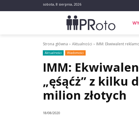
sobota, 8 sierpnia, 2026
WY
Strona główna
Aktualności
IMM: Ekwiwalent reklamo
Aktualności
Wiadomości
IMM: Ekwiwalen
„ęśąćż” z kilku
milion złotych
18/08/2020