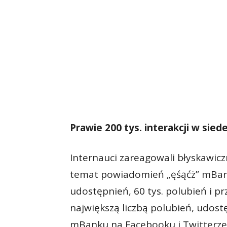
Prawie 200 tys. interakcji w sied
Internauci zareagowali błyskawicz
temat powiadomień „ęśąćż” mBanku
udostępnień, 60 tys. polubień i pr
największą liczbą polubień, udost
mBanku na Facebooku i Twitterze –