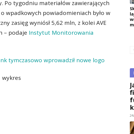
. Po tygodniu materiałów zawierających
S
i o wpadkowych powiadomieniach było w
la
w
czny zasięg wyniósł 5,62 mln, z kolei AVE
m
ch – podaje
Instytut Monitorowania
nk tymczasowo wprowadził nowe logo
J
f
f
k
24