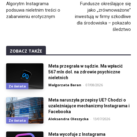
Algorytm Instagrama
Fundusze określające się
podsuwa nieletnim treści o
jako „zrównoważone”
zabarwieniu erotycznym
inwestują w firmy szkodliwe
dla środowiska – pokazało
śledztwo
ZOBACZ TAKŻE
Meta przegrała w sądzie. Ma wpłacić
567 mln dol. na zdrowie psychiczne
nieletnich
Małgorzata Baran
-
07/08/2026
Ze świata
Meta naruszyła przepisy UE? Chodzi o
uzależniające mechanizmy Instagrama i
Facebooka
Aleksandra Oleszycka
-
13/07/2026
Ze świata
Meta wycofuje z Instagrama