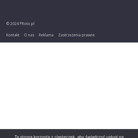
© 2024 PRoto.pl
Kontakt
O nas
Reklama
Zastrzeżenia prawne
Ta strona korzysta z ciasteczek, aby świadczyć usługi na