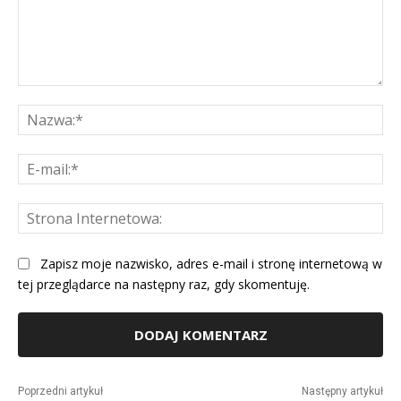
Komentarz:
Na
E-
mai
St
Int
Zapisz moje nazwisko, adres e-mail i stronę internetową w
tej przeglądarce na następny raz, gdy skomentuję.
Alternative:
Poprzedni artykuł
Następny artykuł