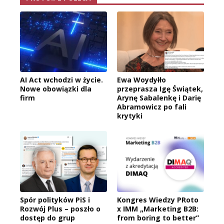
AI Act wchodzi w życie.
Ewa Woydyłło
Nowe obowiązki dla
przeprasza Igę Świątek,
firm
Arynę Sabalenkę i Darię
Abramowicz po fali
krytyki
Spór polityków PiS i
Kongres Wiedzy PRoto
Rozwój Plus – poszło o
x IMM „Marketing B2B:
dostęp do grup
from boring to better”