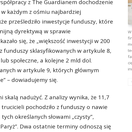
spółpracy z The Guardianem dochodzenie
li w każdym z ośmiu najbardziej
e prześledziło inwestycje funduszy, które
unijną dyrektywą w sprawie
W 
fi
zało się, że „większość inwestycji w 200
mo
 z funduszy sklasyfikowanych w artykule 8,
te
fa
ub społeczne, a kolejne 2 mld dol.
ci
in
wanych w artykule 9, których głównym
e” – dowiadujemy się.
i skalą nadużyć. Z analizy wynika, że 11,7
 trucicieli pochodziło z funduszy o nawie
 z tych określanych słowami „czysty”,
 „Paryż”. Dwa ostatnie terminy odnoszą się