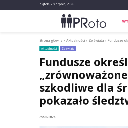
piątek, 7 sierpnia, 2026
WY
Strona główna
Aktualności
Ze świata
Fundusze okr
Aktualności
Ze świata
Fundusze określ
„zrównoważone”
szkodliwe dla ś
pokazało śledz
25/06/2024