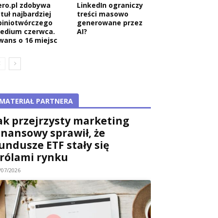
ero.pl zdobywa
LinkedIn ograniczy
tuł najbardziej
treści masowo
piniotwórczego
generowane przez
edium czerwca.
AI?
wans o 16 miejsc
MATERIAŁ PARTNERA
ak przejrzysty marketing
inansowy sprawił, że
undusze ETF stały się
rólami rynku
/07/2026