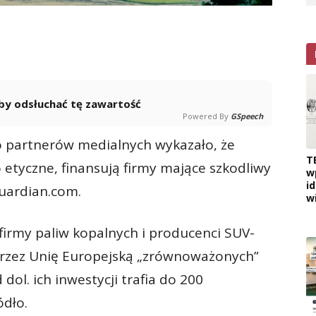
 aby odsłuchać tę zawartość
Powered By
GSpeech
o partnerów medialnych wykazało, że
T
o etyczne, finansują firmy mające szkodliwy
w
i
uardian.com.
w
 firmy paliw kopalnych i producenci SUV-
przez Unię Europejską „zrównoważonych”
dol. ich inwestycji trafia do 200
ódło.