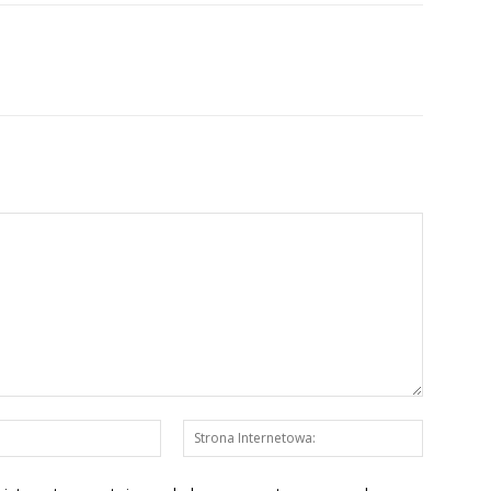
E-
Strona
mail:*
Interneto