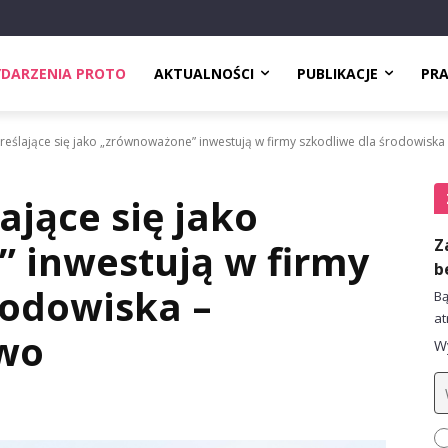
DARZENIA PROTO
AKTUALNOŚCI
PUBLIKACJE
PR
eślające się jako „zrównoważone” inwestują w firmy szkodliwe dla środowiska –
ające się jako
Z
 inwestują w firmy
b
rodowiska –
Bą
at
two
Wy