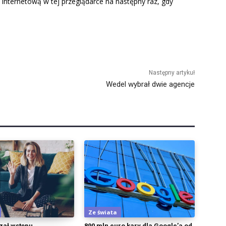
 internetową w tej przeglądarce na następny raz, gdy
Następny artykuł
Wedel wybrał dwie agencje
Ze świata
zał wstępu
890 mln euro kary dla Google’a od