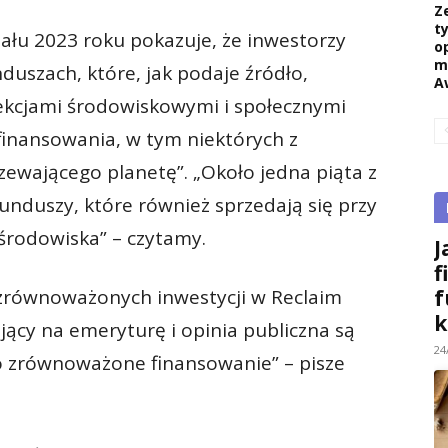
Z
ty
ału 2023 roku pokazuje, że inwestorzy
o
m
duszach, które, jak podaje źródło,
A
sekcjami środowiskowymi i społecznymi
inansowania, w tym niektórych z
ewającego planetę”. „Około jedna piąta z
funduszy, które również sprzedają się przy
środowiska” – czytamy.
J
f
f
z zrównoważonych inwestycji w Reclaim
k
jący na emeryturę i opinia publiczna są
24
 o zrównoważone finansowanie” – pisze