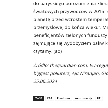
do paryskiego porozumienia klima
światowych przywódców w 2015 r
planetę przed wzrostem temperat
przemysłowej do końca wieku”. Mi
beneficjentów zielonych funduszy
zajmujące się wydobyciem paliw
czytamy. (ao)
Źródło: theguardian.com, EU-regula
biggest polluters, Ajit Niranjan, G
25.06.2024
TAGS
ESG
Fundusze
kontrowersje
UE