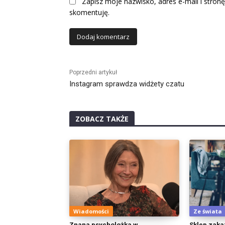
Zapisz moje nazwisko, adres e-mail i stronę
skomentuję.
Alternative:
Poprzedni artykuł
Instagram sprawdza widżety czatu
ZOBACZ TAKŻE
Wiadomości
Ze świata
Znana psycholożka w
Sklep zaka