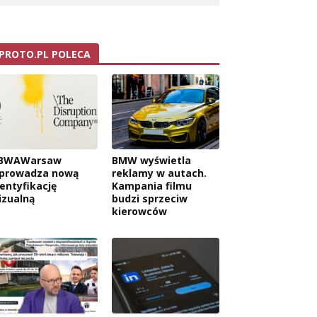
PROTO.PL POLECA
BWAWarsaw
BMW wyświetla
prowadza nową
reklamy w autach.
dentyfikację
Kampania filmu
izualną
budzi sprzeciw
kierowców