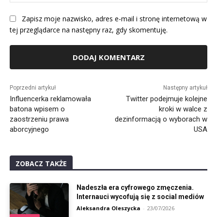
Int
Zapisz moje nazwisko, adres e-mail i stronę internetową w
tej przeglądarce na następny raz, gdy skomentuję.
Alternative:
Poprzedni artykuł
Następny artykuł
Influencerka reklamowała
Twitter podejmuje kolejne
batona wpisem o
kroki w walce z
zaostrzeniu prawa
dezinformacją o wyborach w
aborcyjnego
USA
ZOBACZ TAKŻE
Nadeszła era cyfrowego zmęczenia.
Internauci wycofują się z social mediów
Aleksandra Oleszycka
-
23/07/2026