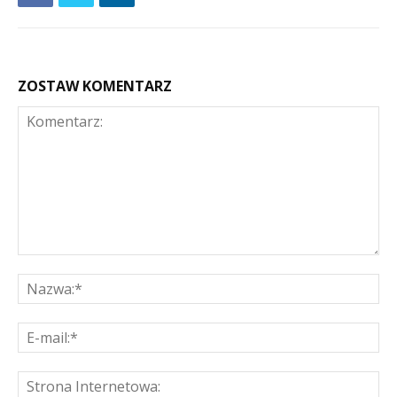
ZOSTAW KOMENTARZ
Komentarz:
Na
E-
mai
St