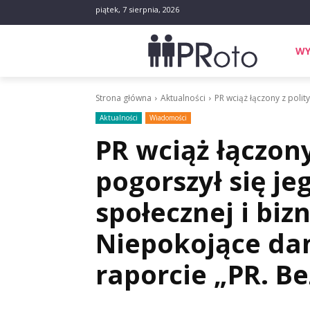
piątek, 7 sierpnia, 2026
WY
Strona główna
Aktualności
PR wciąż łączony z polit
Aktualności
Wiadomości
PR wciąż łączony
pogorszył się j
społecznej i biz
Niepokojące d
raporcie „PR. B