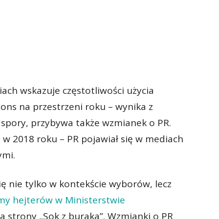
iach wskazuje częstotliwości użycia
ions na przestrzeni roku – wynika z
e spory, przybywa także wzmianek o PR.
w 2018 roku – PR pojawiał się w mediach
mi.
ię nie tylko w kontekście wyborów, lecz
my hejterów w Ministerstwie
a strony „Sok z buraka”. Wzmianki o PR