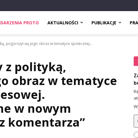
DARZENIA PROTO
AKTUALNOŚCI
PUBLIKACJE
PR
yką, pogorszył się jego obraz w tematyce społecznej...
 z polityką,
Z
ego obraz w tematyce
b
nesowej.
Bą
at
ane w nowym
Wy
ez komentarza”