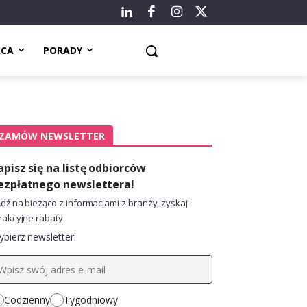
ACA
PORADY
ZAMÓW NEWSLETTER
apisz się na listę odbiorców
ezpłatnego newslettera!
dź na bieżąco z informacjami z branży, zyskaj
rakcyjne rabaty.
bierz newsletter:
Codzienny
Tygodniowy