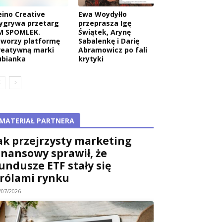
eino Creative
Ewa Woydyłło
ygrywa przetarg
przeprasza Igę
M SPOMLEK.
Świątek, Arynę
tworzy platformę
Sabalenkę i Darię
reatywną marki
Abramowicz po fali
ubianka
krytyki
MATERIAŁ PARTNERA
ak przejrzysty marketing
inansowy sprawił, że
undusze ETF stały się
rólami rynku
/07/2026