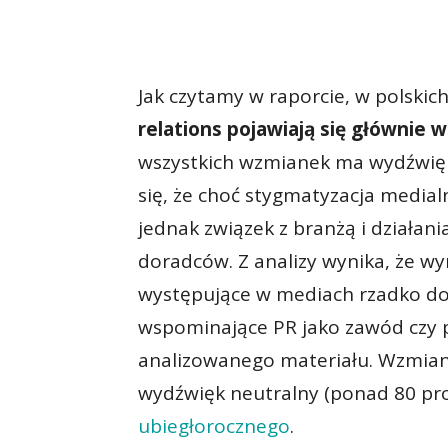
Jak czytamy w raporcie, w polski
relations pojawiają się głównie w
wszystkich wzmianek ma wydźwięk
się, że choć stygmatyzacja medial
jednak związek z branżą i działan
doradców. Z analizy wynika, że wy
występujące w mediach rzadko dot
wspominające PR jako zawód czy p
analizowanego materiału. Wzmian
wydźwięk neutralny (ponad 80 proc.
ubiegłorocznego
.