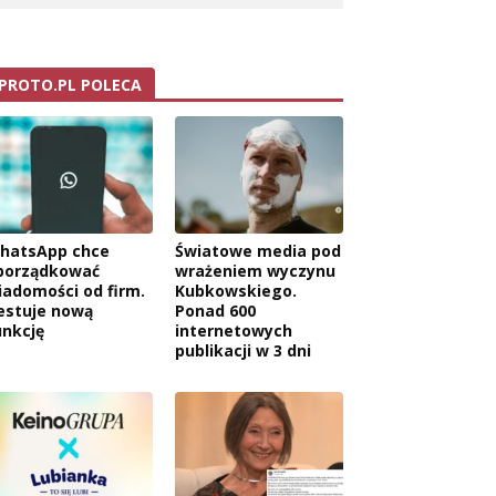
PROTO.PL POLECA
hatsApp chce
Światowe media pod
porządkować
wrażeniem wyczynu
iadomości od firm.
Kubkowskiego.
estuje nową
Ponad 600
unkcję
internetowych
publikacji w 3 dni