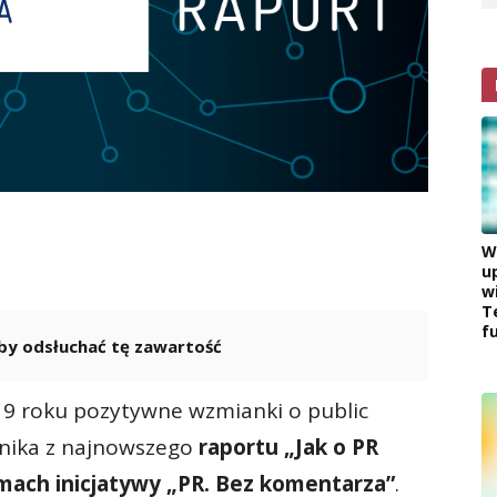
W
u
w
T
f
 aby odsłuchać tę zawartość
Powered By
GSpeech
019 roku pozytywne wzmianki o public
ynika z najnowszego
raportu „Jak o PR
ach inicjatywy „PR. Bez komentarza”
.