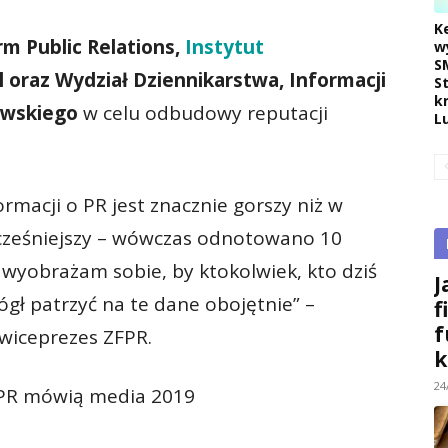
K
rm Public Relations,
Instytut
w
S
l oraz Wydział Dziennikarstwa, Informacji
S
k
zawskiego
w celu odbudowy reputacji
L
macji o PR jest znacznie gorszy niż w
ześniejszy – wówczas odnotowano 10
e wyobrażam sobie, by ktokolwiek, kto dziś
J
gł patrzyć na te dane obojętnie” –
f
f
wiceprezes ZFPR.
k
24