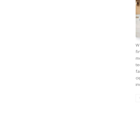
W 
fi
mo
te
fa
ci
in