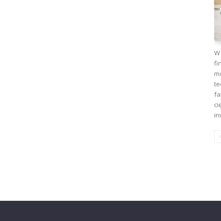
W 
fi
mo
te
fa
ci
in