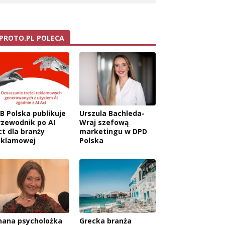
PROTO.PL POLECA
AB Polska publikuje
Urszula Bachleda-
rzewodnik po AI
Wraj szefową
ct dla branży
marketingu w DPD
eklamowej
Polska
nana psycholożka
Grecka branża