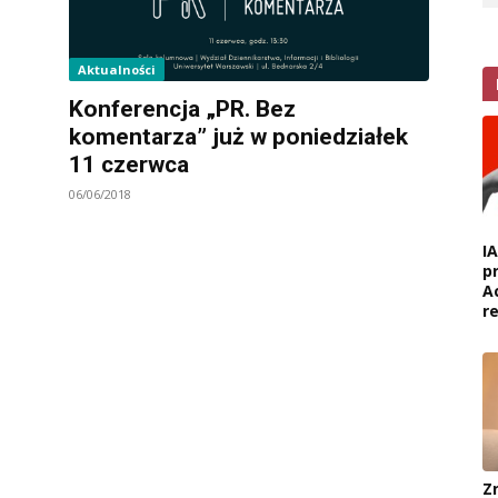
Aktualności
Konferencja „PR. Bez
komentarza” już w poniedziałek
11 czerwca
06/06/2018
I
p
A
r
Z