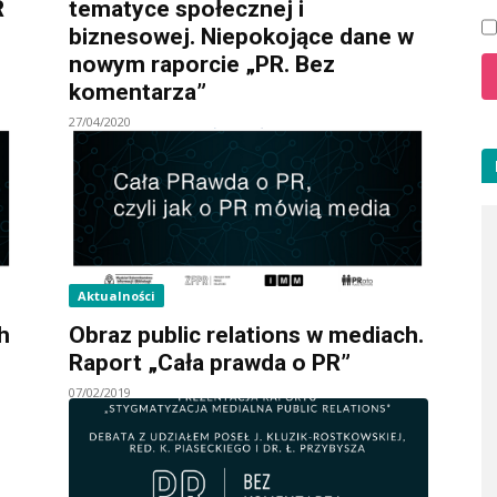
R
tematyce społecznej i
biznesowej. Niepokojące dane w
nowym raporcie „PR. Bez
komentarza”
27/04/2020
Aktualności
h
Obraz public relations w mediach.
Raport „Cała prawda o PR”
07/02/2019