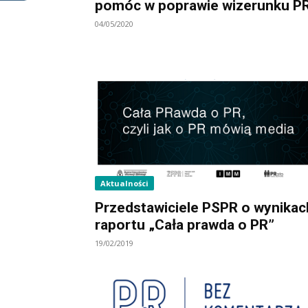
pomóc w poprawie wizerunku P
04/05/2020
Aktualności
Przedstawiciele PSPR o wynikac
raportu „Cała prawda o PR”
19/02/2019