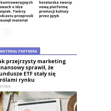
 kontrowersyjnych
hotelarska tworzy
łowach o Idze
nową platformę
wiątek. Twórcy
promocji kultury
odcastu przeprosili
przez język
usunęli materiał
MATERIAŁ PARTNERA
ak przejrzysty marketing
inansowy sprawił, że
undusze ETF stały się
rólami rynku
/07/2026