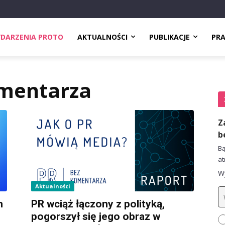
DARZENIA PROTO
AKTUALNOŚCI
PUBLIKACJE
PR
omentarza
Z
b
Bą
at
Wy
Aktualności
h
PR wciąż łączony z polityką,
pogorszył się jego obraz w