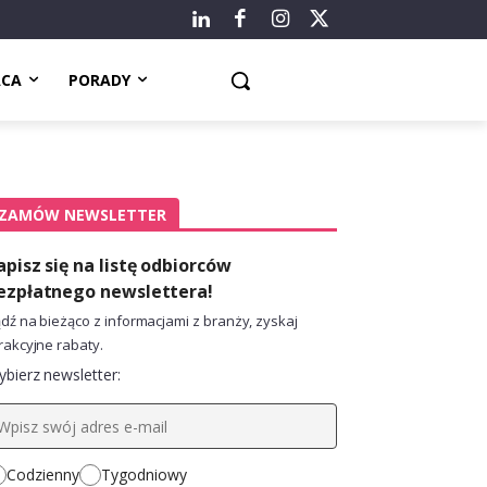
ACA
PORADY
ZAMÓW NEWSLETTER
apisz się na listę odbiorców
ezpłatnego newslettera!
dź na bieżąco z informacjami z branży, zyskaj
rakcyjne rabaty.
bierz newsletter:
Codzienny
Tygodniowy