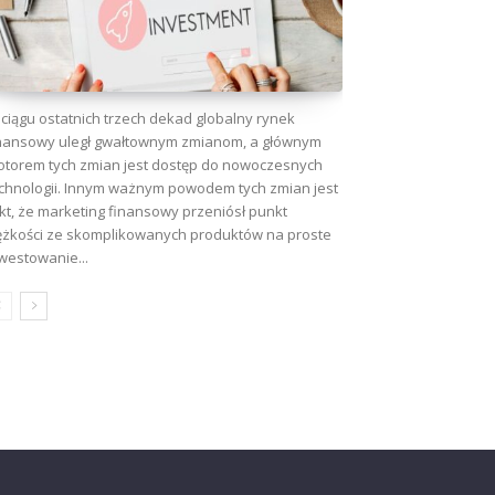
ciągu ostatnich trzech dekad globalny rynek
nansowy uległ gwałtownym zmianom, a głównym
torem tych zmian jest dostęp do nowoczesnych
chnologii. Innym ważnym powodem tych zmian jest
kt, że marketing finansowy przeniósł punkt
ężkości ze skomplikowanych produktów na proste
westowanie...