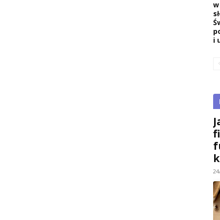
w
s
Ś
p
i 
J
f
f
k
24