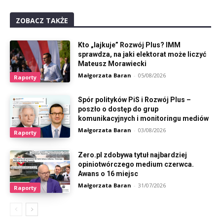
ZOBACZ TAKŻE
Kto „lajkuje” Rozwój Plus? IMM
sprawdza, na jaki elektorat może liczyć
Mateusz Morawiecki
Małgorzata Baran
-
05/08/2026
Raporty
Spór polityków PiS i Rozwój Plus –
poszło o dostęp do grup
komunikacyjnych i monitoringu mediów
Małgorzata Baran
-
03/08/2026
Raporty
Zero.pl zdobywa tytuł najbardziej
opiniotwórczego medium czerwca.
Awans o 16 miejsc
Małgorzata Baran
-
31/07/2026
Raporty