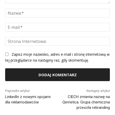
Komentarz:
Na
E-
mai
St
Int
Zapisz moje nazwisko, adres e-mail i stronę internetową w
tej przeglądarce na następny raz, gdy skomentuję.
Alternative:
Poprzedni artykuł
Następny artykuł
LinkedIn z nowymi opcjami
CIECH zmienia nazwę na
dla reklamodawców
Qemetica. Grupa chemiczna
przeszła rebranding