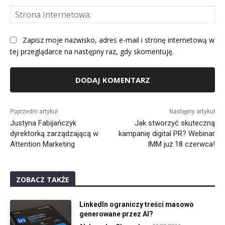
St
Int
Zapisz moje nazwisko, adres e-mail i stronę internetową w
tej przeglądarce na następny raz, gdy skomentuję.
Alternative:
Poprzedni artykuł
Następny artykuł
Justyna Fabijańczyk
Jak stworzyć skuteczną
dyrektorką zarządzającą w
kampanię digital PR? Webinar
Attention Marketing
IMM już 18 czerwca!
ZOBACZ TAKŻE
LinkedIn ograniczy treści masowo
generowane przez AI?