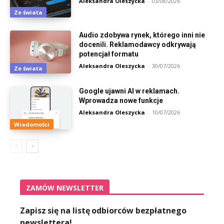
Aleksandra Oleszycka
-
03/08/2026
Ze świata
Audio zdobywa rynek, którego inni nie
docenili. Reklamodawcy odkrywają
potencjał formatu
Aleksandra Oleszycka
-
30/07/2026
Ze świata
Google ujawni AI w reklamach.
Wprowadza nowe funkcje
Aleksandra Oleszycka
-
10/07/2026
Wiadomości
ZAMÓW NEWSLETTER
Zapisz się na listę odbiorców bezpłatnego
newslettera!