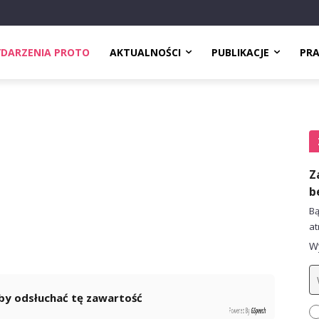
DARZENIA PROTO
AKTUALNOŚCI
PUBLIKACJE
PR
Z
b
Bą
at
Wy
 aby odsłuchać tę zawartość
Powered By
GSpeech