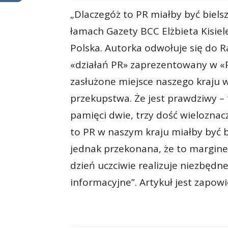
„Dlaczegóż to PR miałby być bielsz
łamach Gazety BCC Elżbieta Kisie
Polska. Autorka odwołuje się do Ra
«działań PR» zaprezentowany w «P
zasłużone miejsce naszego kraj
przekupstwa. Że jest prawdziwy –
pamięci dwie, trzy dość wieloznac
to PR w naszym kraju miałby być b
jednak przekonana, że to margin
dzień uczciwie realizuje niezbędne
informacyjne”. Artykuł jest zapow