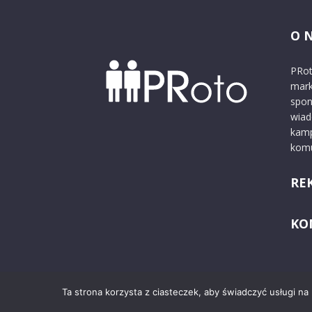
O 
PRot
mark
spon
wiad
kamp
komu
RE
KO
Ta strona korzysta z ciasteczek, aby świadczyć usługi na
© 2024 PRoto.pl