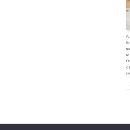
W 
fi
mo
te
fa
ci
in