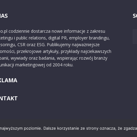
NAS
S
o.pl codziennie dostarcza nowe informacje z zakresu
etingu i public relations, digital PR, employer brandingu,
soringu, CSR oraz ESG. Publikujemy najważniejsze
omości, przekrojowe artykuły, przykłady najciekawszych
anii, wywiady oraz badania, wspierając rozwój branży
nikacji marketingowej od 2004 roku.
KLAMA
NTAKT
 najwyższym poziomie. Dalsze korzystanie ze strony oznacza, że zgadzas
Kontakt
O nas
Reklama
Zast