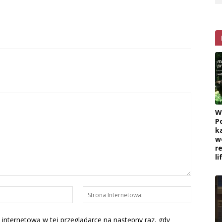
W
P
k
w
r
l
E-
Strona
mail:*
Interneto
 internetową w tej przeglądarce na następny raz, gdy