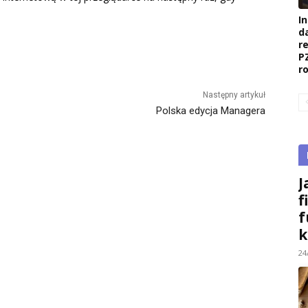
I
d
r
P
r
Następny artykuł
Polska edycja Managera
J
f
f
k
24