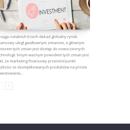
ciągu ostatnich trzech dekad globalny rynek
nansowy uległ gwałtownym zmianom, a głównym
torem tych zmian jest dostęp do nowoczesnych
chnologii. Innym ważnym powodem tych zmian jest
kt, że marketing finansowy przeniósł punkt
ężkości ze skomplikowanych produktów na proste
westowanie...