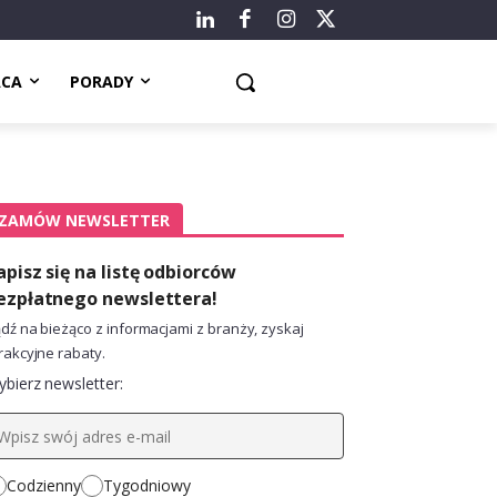
ACA
PORADY
ZAMÓW NEWSLETTER
apisz się na listę odbiorców
ezpłatnego newslettera!
dź na bieżąco z informacjami z branży, zyskaj
rakcyjne rabaty.
bierz newsletter:
Codzienny
Tygodniowy