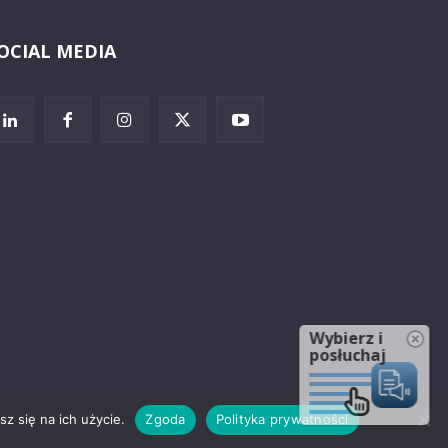
OCIAL MEDIA
Wybierz i
posłuchaj
z się na ich użycie.
Zgoda
Polityka prywatności
rzeżenia prawne