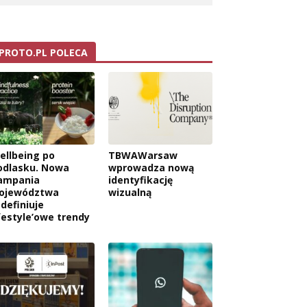
PROTO.PL POLECA
ellbeing po
TBWAWarsaw
odlasku. Nowa
wprowadza nową
ampania
identyfikację
ojewództwa
wizualną
edefiniuje
ifestyle’owe trendy
wa: