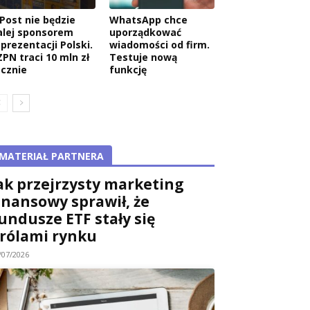
nPost nie będzie
WhatsApp chce
alej sponsorem
uporządkować
eprezentacji Polski.
wiadomości od firm.
ZPN traci 10 mln zł
Testuje nową
ocznie
funkcję
MATERIAŁ PARTNERA
ak przejrzysty marketing
inansowy sprawił, że
undusze ETF stały się
rólami rynku
/07/2026