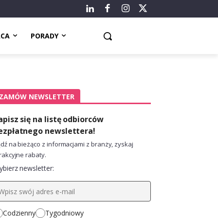
ACA
PORADY
ZAMÓW NEWSLETTER
apisz się na listę odbiorców
ezpłatnego newslettera!
dź na bieżąco z informacjami z branży, zyskaj
rakcyjne rabaty.
bierz newsletter:
Codzienny
Tygodniowy