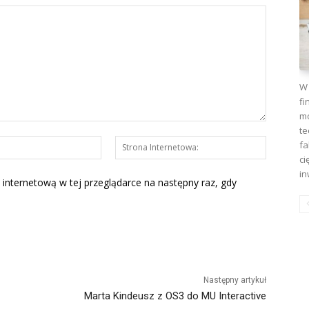
W 
fi
mo
te
E-
Strona
fa
mail:*
Interneto
ci
in
 internetową w tej przeglądarce na następny raz, gdy
Następny artykuł
Marta Kindeusz z OS3 do MU Interactive