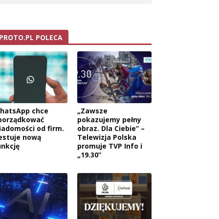
PROTO.PL POLECA
hatsApp chce
„Zawsze
porządkować
pokazujemy pełny
iadomości od firm.
obraz. Dla Ciebie” –
estuje nową
Telewizja Polska
unkcję
promuje TVP Info i
„19.30”