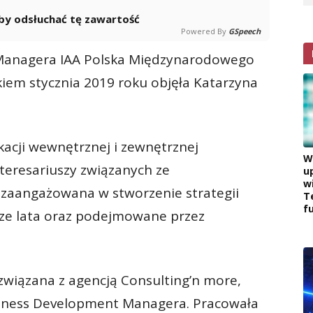
 aby odsłuchać tę zawartość
Powered By
GSpeech
Managera IAA Polska Międzynarodowego
iem stycznia 2019 roku objęła Katarzyna
acji wewnętrznej i zewnętrznej
W
teresariuszy związanych ze
u
w
 zaangażowana w stworzenie strategii
T
f
ższe lata oraz podejmowane przez
związana z agencją Consulting’n more,
usiness Development Managera. Pracowała