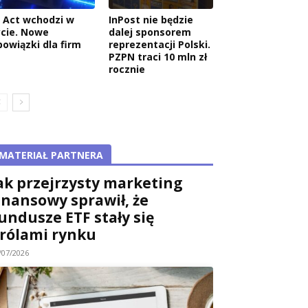
I Act wchodzi w
InPost nie będzie
ycie. Nowe
dalej sponsorem
bowiązki dla firm
reprezentacji Polski.
PZPN traci 10 mln zł
rocznie
MATERIAŁ PARTNERA
ak przejrzysty marketing
inansowy sprawił, że
undusze ETF stały się
rólami rynku
/07/2026