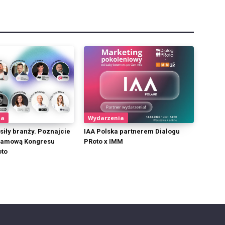
ia
Wydarzenia
siły branży. Poznajcie
IAA Polska partnerem Dialogu
ramową Kongresu
PRoto x IMM
oto