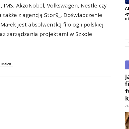
a, IMS, AkzoNobel, Volkswagen, Nestle czy
A
ż
także z agencją Stor9_. Doświadczenie
o
ałek jest absolwentką filologii polskiej
az zarządzania projektami w Szkole
a Małek
J
f
f
k
24