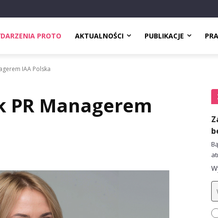
DARZENIA PROTO
AKTUALNOŚCI
PUBLIKACJE
PR
agerem IAA Polska
ek PR Managerem
Z
b
Bą
at
Wy