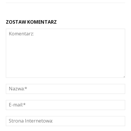
ZOSTAW KOMENTARZ
Komentarz:
Na
E-
mai
St
Int