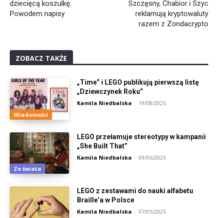
dziecięcą koszulkę.
Szczęsny, Chabior i Szyc
Powodem napisy
reklamują kryptowaluty
razem z Zondacrypto
ZOBACZ TAKŻE
„Time” i LEGO publikują pierwszą listę
„Dziewczynek Roku”
Kamila Niedbalska
-
19/08/2025
Wiadomości
LEGO przełamuje stereotypy w kampanii
„She Built That”
Kamila Niedbalska
-
09/06/2025
Ze świata
LEGO z zestawami do nauki alfabetu
Braille’a w Polsce
Kamila Niedbalska
-
07/05/2025