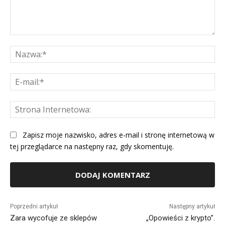
Komentarz:
Na
E-
mai
St
Int
Zapisz moje nazwisko, adres e-mail i stronę internetową w
tej przeglądarce na następny raz, gdy skomentuję.
Alternative:
Poprzedni artykuł
Następny artykuł
Zara wycofuje ze sklepów
„Opowieści z krypto”.