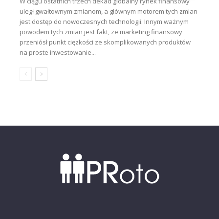
W ciągu ostatnich trzech dekad globalny rynek finansowy
uległ gwałtownym zmianom, a głównym motorem tych zmian
jest dostęp do nowoczesnych technologii. Innym ważnym
powodem tych zmian jest fakt, że marketing finansowy
przeniósł punkt ciężkości ze skomplikowanych produktów
na proste inwestowanie...