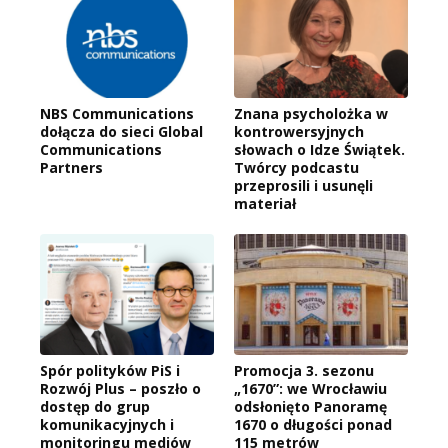
NBS Communications
Znana psycholożka w
dołącza do sieci Global
kontrowersyjnych
Communications
słowach o Idze Świątek.
Partners
Twórcy podcastu
przeprosili i usunęli
materiał
Spór polityków PiS i
Promocja 3. sezonu
Rozwój Plus – poszło o
„1670”: we Wrocławiu
dostęp do grup
odsłonięto Panoramę
komunikacyjnych i
1670 o długości ponad
monitoringu mediów
115 metrów