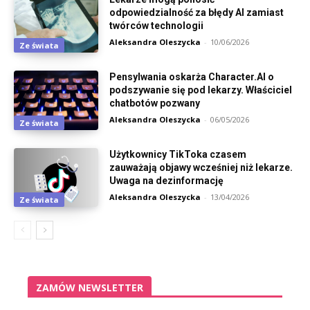
odpowiedzialność za błędy AI zamiast
twórców technologii
Aleksandra Oleszycka
-
10/06/2026
Ze świata
Pensylwania oskarża Character.AI o
podszywanie się pod lekarzy. Właściciel
chatbotów pozwany
Aleksandra Oleszycka
-
06/05/2026
Ze świata
Użytkownicy TikToka czasem
zauważają objawy wcześniej niż lekarze.
Uwaga na dezinformację
Aleksandra Oleszycka
-
13/04/2026
Ze świata
ZAMÓW NEWSLETTER