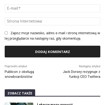
E-
mai
St
Int
Zapisz moje nazwisko, adres e-mail i stronę internetową w
tej przeglądarce na następny raz, gdy skomentuję.
Alternative:
Poprzedni artykuł
Następny artykuł
Publicon z obsługą
Jack Dorsey rezygnuje z
snowboardzistów
funkcji CEO Twittera
ZOBACZ TAKŻE
Lekarze mogą ponosić