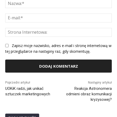
Na
E-
mai
St
Int
Zapisz moje nazwisko, adres e-mail i stronę internetową w
tej przeglądarce na następny raz, gdy skomentuję.
Alternative:
Poprzedni artykuł
Następny artykuł
UOKiK radzi, jak unikać
Reakcja Astronomera
sztuczek marketingowych
odmieni obraz komunikacji
kryzysowej?