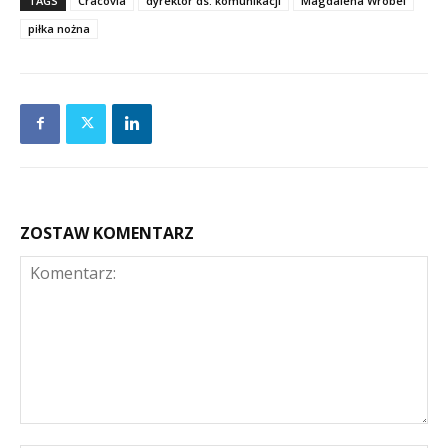
TAGS
Cracovia
dyrektor ds. komunikacji
Magdalena Wróbel
piłka nożna
ZOSTAW KOMENTARZ
Komentarz: