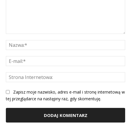
Komentarz:
Na
E-
mai
St
Int
Zapisz moje nazwisko, adres e-mail i stronę internetową w
tej przeglądarce na następny raz, gdy skomentuję.
Alternative: