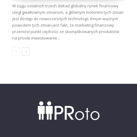
W ciągu ostatnich trzech dekad globalny rynek finansowy
uległ gwałtownym zmianom, a głównym motorem tych zmian
jest dostęp do nowoczesnych technologii. Innym ważnym
powodem tych zmian jest fakt, że marketing finansowy
przeniósł punkt ciężkości ze skomplikowanych produktów
na proste inwestowanie...