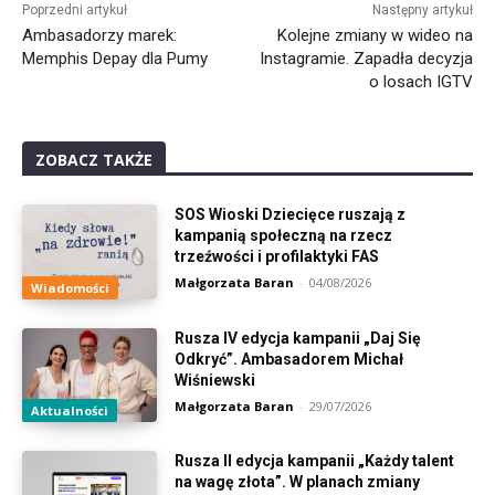
Poprzedni artykuł
Następny artykuł
Ambasadorzy marek:
Kolejne zmiany w wideo na
Memphis Depay dla Pumy
Instagramie. Zapadła decyzja
o losach IGTV
ZOBACZ TAKŻE
SOS Wioski Dziecięce ruszają z
kampanią społeczną na rzecz
trzeźwości i profilaktyki FAS
Małgorzata Baran
-
04/08/2026
Wiadomości
Rusza IV edycja kampanii „Daj Się
Odkryć”. Ambasadorem Michał
Wiśniewski
Małgorzata Baran
-
29/07/2026
Aktualności
Rusza II edycja kampanii „Każdy talent
na wagę złota”. W planach zmiany