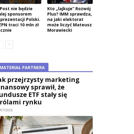
nPost nie będzie
Kto „lajkuje” Rozwój
alej sponsorem
Plus? IMM sprawdza,
eprezentacji Polski.
na jaki elektorat
ZPN traci 10 mln zł
może liczyć Mateusz
ocznie
Morawiecki
MATERIAŁ PARTNERA
ak przejrzysty marketing
inansowy sprawił, że
undusze ETF stały się
rólami rynku
/07/2026