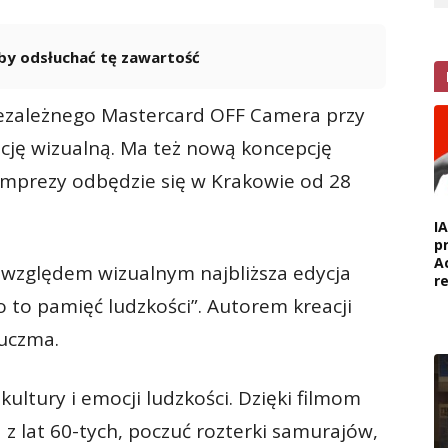
 aby odsłuchać tę zawartość
Powered By
GSpeech
ezależnego Mastercard OFF Camera przy
kację wizualną. Ma też nową koncepcję
imprezy odbędzie się w Krakowie od 28
I
p
A
d względem wizualnym najbliższa edycja
r
o to pamięć ludzkości”. Autorem kreacji
Kuczma.
 kultury i emocji ludzkości. Dzięki filmom
 z lat 60-tych, poczuć rozterki samurajów,