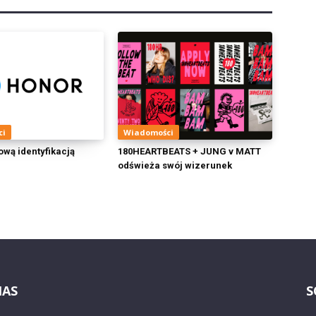
ci
Wiadomości
wą identyfikacją
180HEARTBEATS + JUNG v MATT
odświeża swój wizerunek
NAS
S