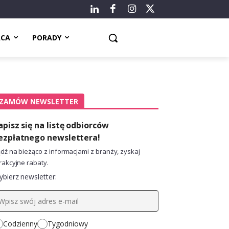
ACA
PORADY
ZAMÓW NEWSLETTER
apisz się na listę odbiorców
ezpłatnego newslettera!
dź na bieżąco z informacjami z branży, zyskaj
rakcyjne rabaty.
bierz newsletter:
Codzienny
Tygodniowy