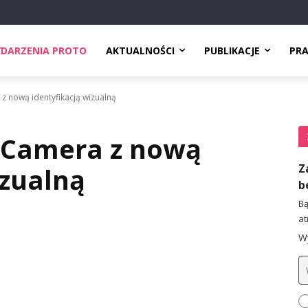
DARZENIA PROTO
AKTUALNOŚCI
PUBLIKACJE
PR
z nową identyfikacją wizualną
 Camera z nową
Z
izualną
b
Bą
at
Wy