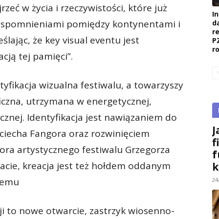
zeć w życia i rzeczywistości, które już
I
ę wspomnieniami pomiędzy kontynentami i
d
r
lając, że key visual eventu jest
P
r
cją tej pamięci”.
tyfikacja wizualna festiwalu, a towarzyszy
iczna, utrzymana w energetycznej,
cznej. Identyfikacja jest nawiązaniem do
J
ojciecha Fangora oraz rozwinięciem
f
tora artystycznego festiwalu Grzegorza
f
acie, kreacja jest też hołdem oddanym
k
nemu
24
ji to nowe otwarcie, zastrzyk wiosenno-