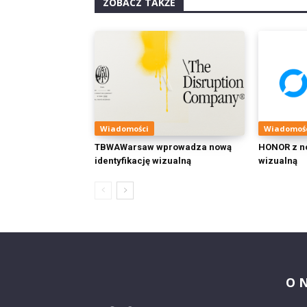
ZOBACZ TAKŻE
Wiadomości
Wiadomoś
TBWAWarsaw wprowadza nową
HONOR z no
identyfikację wizualną
wizualną
O 