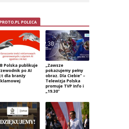
PROTO.PL POLECA
AB Polska publikuje
„Zawsze
rzewodnik po AI
pokazujemy pełny
ct dla branży
obraz. Dla Ciebie” –
eklamowej
Telewizja Polska
promuje TVP Info i
„19.30”