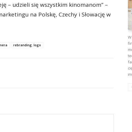
ieję – udzieli się wszystkim kinomanom” –
marketingu na Polskę, Czechy i Słowację w
W 
fi
mera
rebranding. logo
mo
te
fa
ci
in