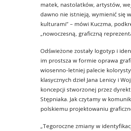
matek, nastolatków, artystów, wejr
dawno nie istnieją, wymienić si
kulturami” – mówi Kuczma, podkreś
„nowoczesną, graficzną reprezenta
Odświeżone zostały logotyp i iden
im prostsza w formie oprawa graf
wiosenno-letniej palecie kolorysty
klasycznych dzieł Jana Lenicy i W
koncepcji stworzonej przez dyrek
Stępniaka. Jak czytamy w komunik
polskiemu projektowaniu graficz
„Tegoroczne zmiany w identyfikac