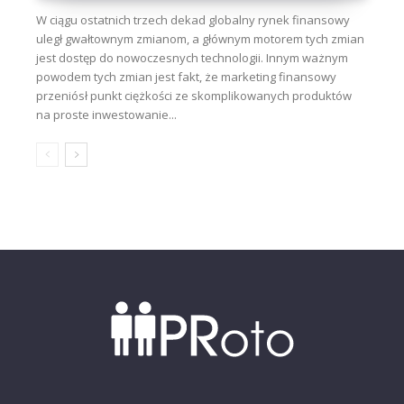
W ciągu ostatnich trzech dekad globalny rynek finansowy
uległ gwałtownym zmianom, a głównym motorem tych zmian
jest dostęp do nowoczesnych technologii. Innym ważnym
powodem tych zmian jest fakt, że marketing finansowy
przeniósł punkt ciężkości ze skomplikowanych produktów
na proste inwestowanie...