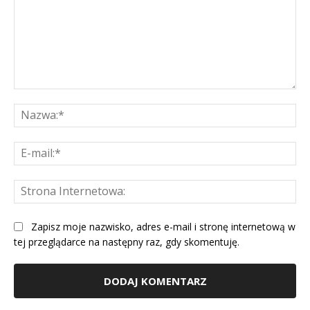
Komentarz:
Na
E-
mai
St
Int
Zapisz moje nazwisko, adres e-mail i stronę internetową w
tej przeglądarce na następny raz, gdy skomentuję.
Alternative: