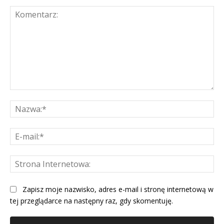
Komentarz:
Na
E-
mai
St
Int
Zapisz moje nazwisko, adres e-mail i stronę internetową w
tej przeglądarce na następny raz, gdy skomentuję.