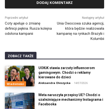
Alternative:
Poprzedni artykuł
Następny artykuł
Coty apeluje o zmianę
Unia Owocowa szuka agencji,
definicji piękna. Rusza kolejna
która będzie realizowała
odsłona kampanii
kampanię na rynkach Brazylii i
Kolumbii
ZOBACZ TAKŻE
UOKiK stawia zarzuty influencerom
gamingowym. Chodzi o reklamy
kierowane do dzieci
Aleksandra Oleszycka
-
14/07/2026
Wiadomości
Meta naruszyła przepisy UE? Chodzi o
uzależniające mechanizmy Instagrama i
Facebooka