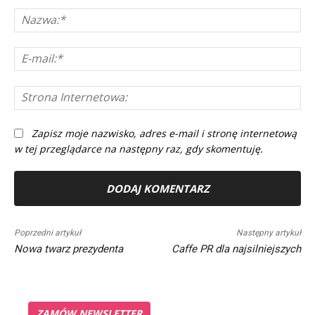
Komentarz:
Na
E-
mai
St
In
Zapisz moje nazwisko, adres e-mail i stronę internetową
w tej przeglądarce na następny raz, gdy skomentuję.
Alternative:
Poprzedni artykuł
Następny artykuł
Nowa twarz prezydenta
Caffe PR dla najsilniejszych
ZAMÓW NEWSLETTER