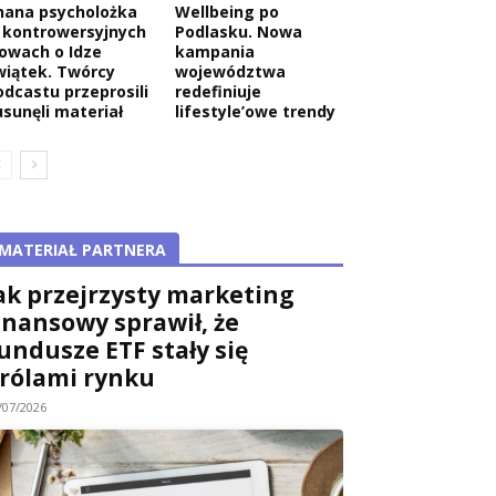
nana psycholożka
Wellbeing po
 kontrowersyjnych
Podlasku. Nowa
łowach o Idze
kampania
wiątek. Twórcy
województwa
odcastu przeprosili
redefiniuje
usunęli materiał
lifestyle’owe trendy
MATERIAŁ PARTNERA
ak przejrzysty marketing
inansowy sprawił, że
undusze ETF stały się
rólami rynku
/07/2026