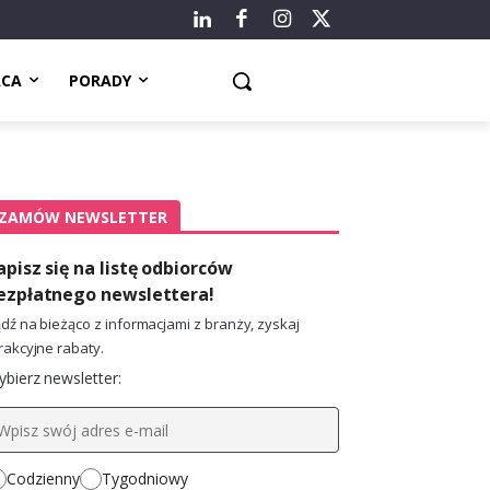
ACA
PORADY
ZAMÓW NEWSLETTER
apisz się na listę odbiorców
ezpłatnego newslettera!
dź na bieżąco z informacjami z branży, zyskaj
rakcyjne rabaty.
bierz newsletter:
Codzienny
Tygodniowy