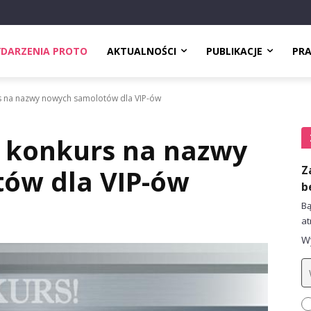
DARZENIA PROTO
AKTUALNOŚCI
PUBLIKACJE
PR
 na nazwy nowych samolotów dla VIP-ów
 konkurs na nazwy
Z
ów dla VIP-ów
b
Bą
at
Wy