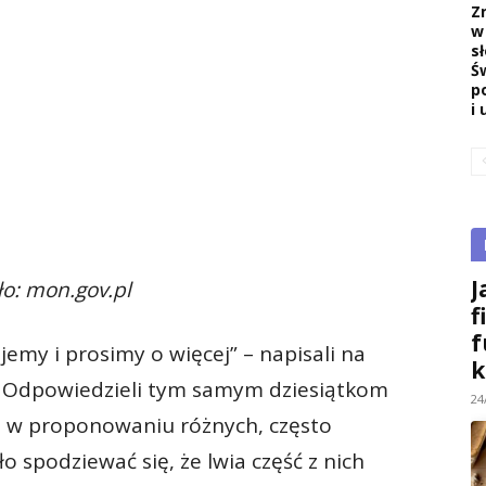
Z
w
s
Ś
p
i 
J
ło: mon.gov.pl
f
f
emy i prosimy o więcej” – napisali na
k
. Odpowiedzieli tym samym dziesiątkom
24
ię w proponowaniu różnych, często
 spodziewać się, że lwia część z nich