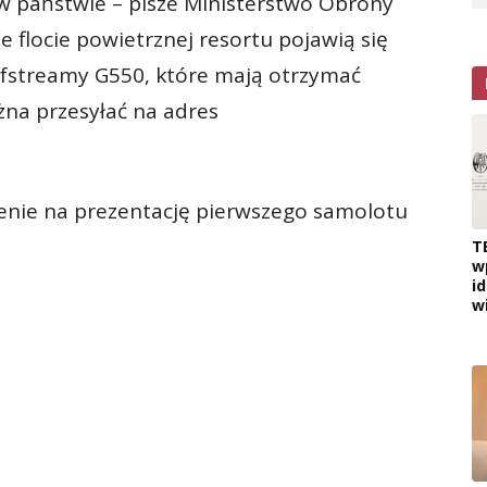
w państwie – pisze Ministerstwo Obrony
e flocie powietrznej resortu pojawią się
lfstreamy G550, które mają otrzymać
żna przesyłać na adres
enie na prezentację pierwszego samolotu
T
w
i
w