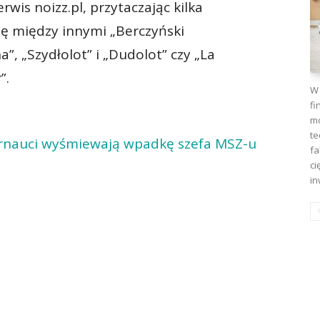
rwis noizz.pl, przytaczając kilka
ię między innymi „Berczyński
”, „Szydłolot” i „Dudolot” czy „La
”.
W 
fi
mo
te
ernauci wyśmiewają wpadkę szefa MSZ-u
fa
ci
in