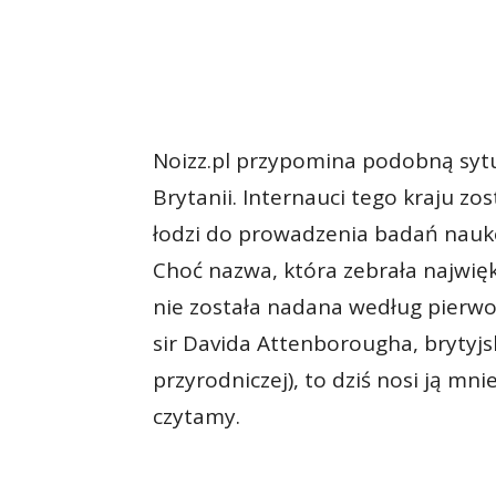
Noizz.pl przypomina podobną sytua
Brytanii. Internauci tego kraju z
łodzi do prowadzenia badań nauk
Choć nazwa, która zebrała najwięk
nie została nadana według pierw
sir Davida Attenborougha, brytyjs
przyrodniczej), to dziś nosi ją m
czytamy.