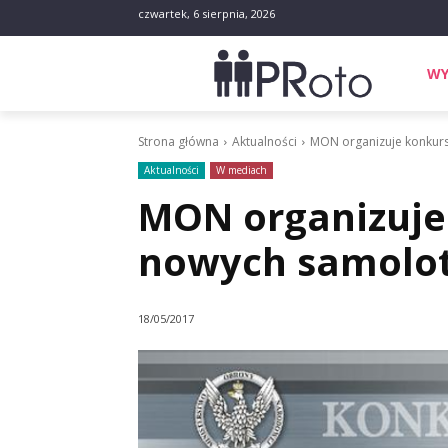
czwartek, 6 sierpnia, 2026
WY
Strona główna
Aktualności
MON organizuje konkurs
Aktualności
W mediach
MON organizuje
nowych samolot
18/05/2017