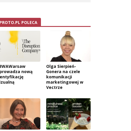
PROTO.PL POLECA
BWAWarsaw
Olga Sierpień-
prowadza nową
Gonera na czele
dentyfikację
komunikacji
izualną
marketingowej w
Vectrze