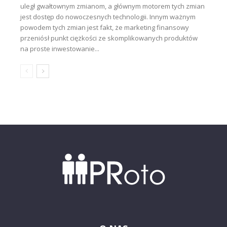
uległ gwałtownym zmianom, a głównym motorem tych zmian
jest dostęp do nowoczesnych technologii. Innym ważnym
powodem tych zmian jest fakt, że marketing finansowy
przeniósł punkt ciężkości ze skomplikowanych produktów
na proste inwestowanie...