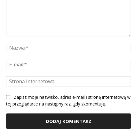
Komentarz:
Na
E-
mai
St
Int
Zapisz moje nazwisko, adres e-mail i stronę internetową w
tej przeglądarce na następny raz, gdy skomentuję.
Alternative: