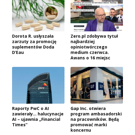
Dorota R. usłyszała
Zero.pl zdobywa tytuł
zarzuty za promocję
najbardziej
suplementów Doda
opiniotwórczego
D’Eau
medium czerwca.
Awans o 16 miejsc
Raporty PwC o AI
Gap Inc. otwiera
zawierały… halucynacje
program ambasadorski
AI – ujawnia „Financial
na pracowników. Będą
Times”
promować marki
koncernu