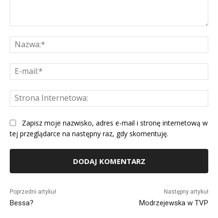
Komentarz:
Na
E-
mai
St
Int
Zapisz moje nazwisko, adres e-mail i stronę internetową w
tej przeglądarce na następny raz, gdy skomentuję.
Alternative:
Poprzedni artykuł
Następny artykuł
Bessa?
Modrzejewska w TVP