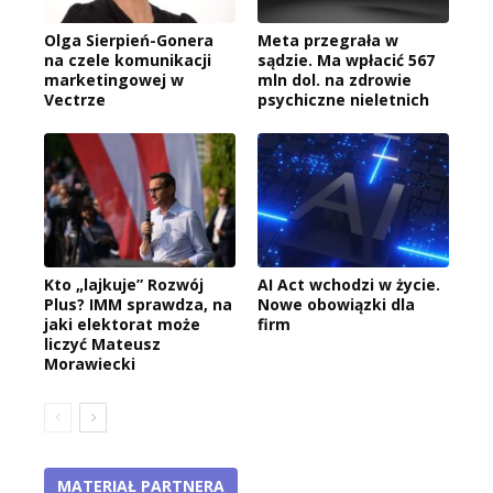
Olga Sierpień-Gonera
Meta przegrała w
na czele komunikacji
sądzie. Ma wpłacić 567
marketingowej w
mln dol. na zdrowie
Vectrze
psychiczne nieletnich
Kto „lajkuje” Rozwój
AI Act wchodzi w życie.
Plus? IMM sprawdza, na
Nowe obowiązki dla
jaki elektorat może
firm
liczyć Mateusz
Morawiecki
MATERIAŁ PARTNERA