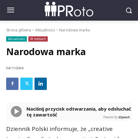
Strona główna
Aktualności
Narodowa marka
Aktualności
W mediach
Narodowa marka
04/11/2004
Naciśnij przycisk odtwarzania, aby odsłuchać
tę zawartość
Powered By
GSpeech
Dziennik Polski informuje, że „creative