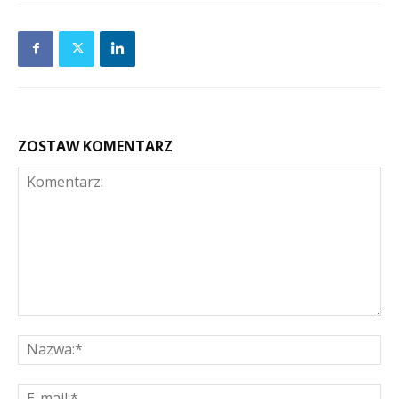
ZOSTAW KOMENTARZ
Komentarz:
Na
E-