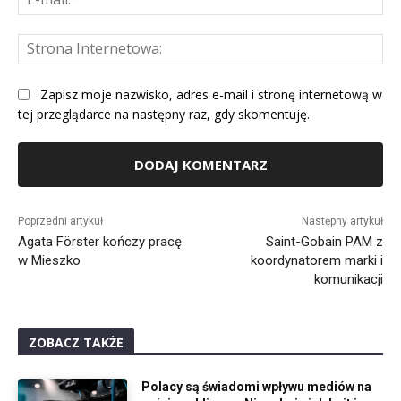
mai
St
Int
Zapisz moje nazwisko, adres e-mail i stronę internetową w
tej przeglądarce na następny raz, gdy skomentuję.
Alternative:
Poprzedni artykuł
Następny artykuł
Agata Förster kończy pracę
Saint-Gobain PAM z
w Mieszko
koordynatorem marki i
komunikacji
ZOBACZ TAKŻE
Polacy są świadomi wpływu mediów na