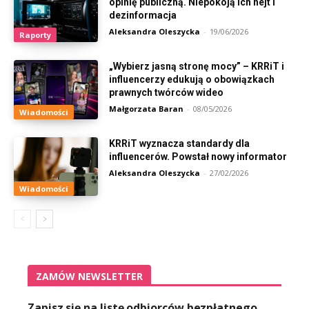
opinię publiczną. Niepokoją ich hejt i
dezinformacja
Aleksandra Oleszycka
-
19/06/2026
Raporty
„Wybierz jasną stronę mocy” – KRRiT i
influencerzy edukują o obowiązkach
prawnych twórców wideo
Małgorzata Baran
-
08/05/2026
Wiadomości
KRRiT wyznacza standardy dla
influencerów. Powstał nowy informator
Aleksandra Oleszycka
-
27/02/2026
Wiadomości
ZAMÓW NEWSLETTER
Zapisz się na listę odbiorców bezpłatnego