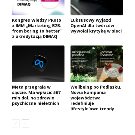
Kongres Wiedzy PRoto
Luksusowy wyjazd
x IMM „Marketing B2B:
OpenAI dla twórców
from boring to better”
wywołał krytykę w sieci
z akredytacją DIMAQ
Meta przegrała w
Wellbeing po Podlasku.
sądzie. Ma wpłacić 567
Nowa kampania
mln dol. na zdrowie
województwa
psychiczne nieletnich
redefiniuje
lifestyle’owe trendy