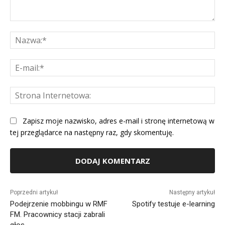
Komentarz:
Na
E-
mai
St
Int
Zapisz moje nazwisko, adres e-mail i stronę internetową w
tej przeglądarce na następny raz, gdy skomentuję.
Alternative:
Poprzedni artykuł
Następny artykuł
Podejrzenie mobbingu w RMF
Spotify testuje e-learning
FM. Pracownicy stacji zabrali
głos