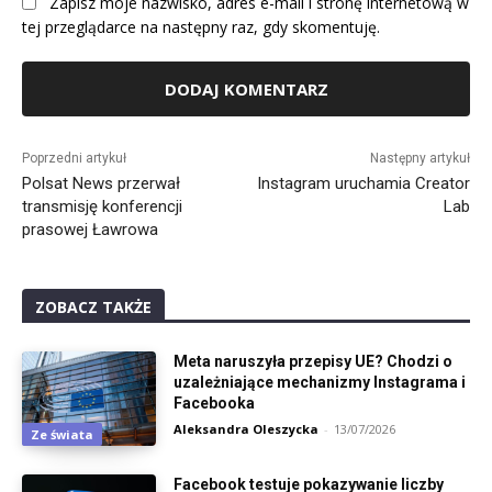
Zapisz moje nazwisko, adres e-mail i stronę internetową w
tej przeglądarce na następny raz, gdy skomentuję.
Alternative:
Poprzedni artykuł
Następny artykuł
Polsat News przerwał
Instagram uruchamia Creator
transmisję konferencji
Lab
prasowej Ławrowa
ZOBACZ TAKŻE
Meta naruszyła przepisy UE? Chodzi o
uzależniające mechanizmy Instagrama i
Facebooka
Aleksandra Oleszycka
-
13/07/2026
Ze świata
Facebook testuje pokazywanie liczby