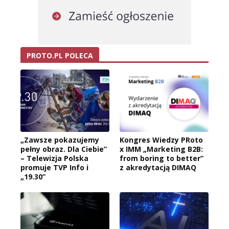
PROTO.PL POLECA
„Zawsze pokazujemy
Kongres Wiedzy PRoto
pełny obraz. Dla Ciebie”
x IMM „Marketing B2B:
– Telewizja Polska
from boring to better”
promuje TVP Info i
z akredytacją DIMAQ
„19.30”