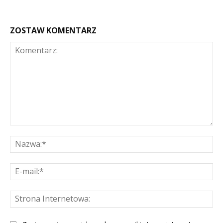
ZOSTAW KOMENTARZ
Komentarz:
Na
E-
mai
St
Int