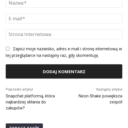
Na
E-
mai
St
Int
Zapisz moje nazwisko, adres e-mail i stronę internetową w
tej przeglądarce na następny raz, gdy skomentuję.
Alternative:
Poprzedni artykuł
Następny artykuł
Snapchat platformą, która
Neon Shake powiększa
najbardziej skłania do
zespół
zakupów?