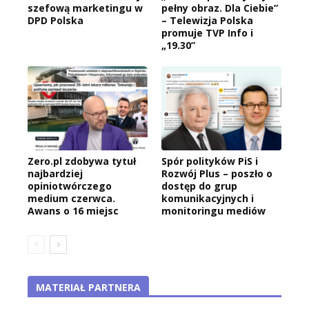
szefową marketingu w
pełny obraz. Dla Ciebie”
DPD Polska
– Telewizja Polska
promuje TVP Info i
„19.30”
Zero.pl zdobywa tytuł
Spór polityków PiS i
najbardziej
Rozwój Plus – poszło o
opiniotwórczego
dostęp do grup
medium czerwca.
komunikacyjnych i
Awans o 16 miejsc
monitoringu mediów
MATERIAŁ PARTNERA